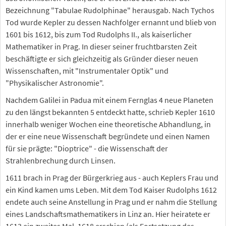
Bezeichnung "Tabulae Rudolphinae" herausgab. Nach Tychos
Tod wurde Kepler zu dessen Nachfolger ernannt und blieb von
1601 bis 1612, bis zum Tod Rudolphs II., als kaiserlicher
Mathematiker in Prag. In dieser seiner fruchtbarsten Zeit
beschäftigte er sich gleichzeitig als Gründer dieser neuen
Wissenschaften, mit "Instrumentaler Optik" und
"Physikalischer Astronomie".
Nachdem Galilei in Padua mit einem Fernglas 4 neue Planeten
zu den längst bekannten 5 entdeckt hatte, schrieb Kepler 1610
innerhalb weniger Wochen eine theoretische Abhandlung, in
der er eine neue Wissenschaft begründete und einen Namen
für sie prägte: "Dioptrice" - die Wissenschaft der
Strahlenbrechung durch Linsen.
1611 brach in Prag der Bürgerkrieg aus - auch Keplers Frau und
ein Kind kamen ums Leben. Mit dem Tod Kaiser Rudolphs 1612
endete auch seine Anstellung in Prag und er nahm die Stellung
eines Landschaftsmathematikers in Linz an. Hier heiratete er
1613 ein zweites Mal. 1618 erschien (als Fortsetzung des