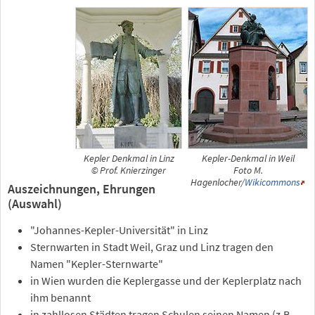
Kepler Denkmal in Linz
Kepler-Denkmal in Weil
© Prof. Knierzinger
Foto M.
Hagenlocher/
Wikicommons
Auszeichnungen, Ehrungen
(Auswahl)
"Johannes-Kepler-Universität" in Linz
Sternwarten in Stadt Weil, Graz und Linz tragen den
Namen "Kepler-Sternwarte"
in Wien wurden die Keplergasse und der Keplerplatz nach
ihm benannt
in zahllosen Städten tragen Schulen seinen Namen (z.B.