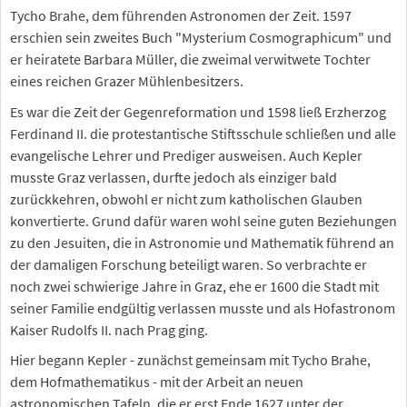
Tycho Brahe, dem führenden Astronomen der Zeit. 1597
erschien sein zweites Buch "Mysterium Cosmographicum" und
er heiratete Barbara Müller, die zweimal verwitwete Tochter
eines reichen Grazer Mühlenbesitzers.
Es war die Zeit der Gegenreformation und 1598 ließ Erzherzog
Ferdinand II. die protestantische Stiftsschule schließen und alle
evangelische Lehrer und Prediger ausweisen. Auch Kepler
musste Graz verlassen, durfte jedoch als einziger bald
zurückkehren, obwohl er nicht zum katholischen Glauben
konvertierte. Grund dafür waren wohl seine guten Beziehungen
zu den Jesuiten, die in Astronomie und Mathematik führend an
der damaligen Forschung beteiligt waren. So verbrachte er
noch zwei schwierige Jahre in Graz, ehe er 1600 die Stadt mit
seiner Familie endgültig verlassen musste und als Hofastronom
Kaiser Rudolfs II. nach Prag ging.
Hier begann Kepler - zunächst gemeinsam mit Tycho Brahe,
dem Hofmathematikus - mit der Arbeit an neuen
astronomischen Tafeln, die er erst Ende 1627 unter der