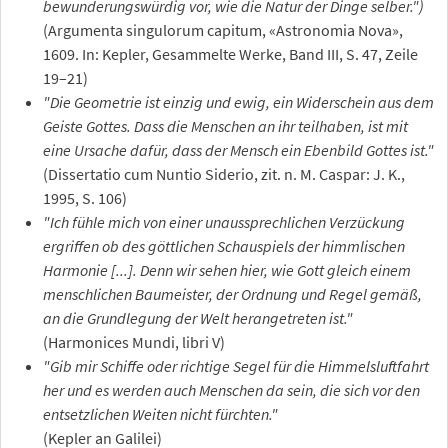
bewunderungswürdig vor, wie die Natur der Dinge selber.")
(Argumenta singulorum capitum, «Astronomia Nova»,
1609. In: Kepler, Gesammelte Werke, Band III, S. 47, Zeile
19–21)
"Die Geometrie ist einzig und ewig, ein Widerschein aus dem
Geiste Gottes. Dass die Menschen an ihr teilhaben, ist mit
eine Ursache dafür, dass der Mensch ein Ebenbild Gottes ist."
(Dissertatio cum Nuntio Siderio, zit. n. M. Caspar: J. K.,
1995, S. 106)
"Ich fühle mich von einer unaussprechlichen Verzückung
ergriffen ob des göttlichen Schauspiels der himmlischen
Harmonie [...]. Denn wir sehen hier, wie Gott gleich einem
menschlichen Baumeister, der Ordnung und Regel gemäß,
an die Grundlegung der Welt herangetreten ist."
(Harmonices Mundi, libri V)
"Gib mir Schiffe oder richtige Segel für die Himmelsluftfahrt
her und es werden auch Menschen da sein, die sich vor den
entsetzlichen Weiten nicht fürchten."
(Kepler an Galilei)