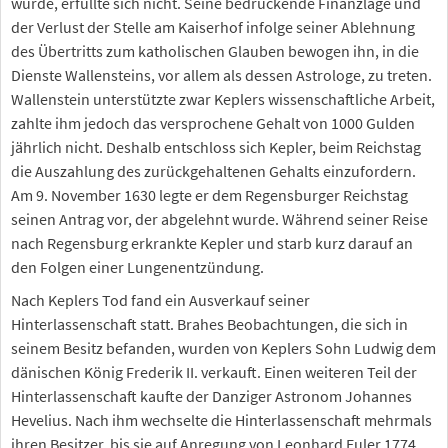
würde, erfüllte sich nicht. Seine bedrückende Finanzlage und
der Verlust der Stelle am Kaiserhof infolge seiner Ablehnung
des Übertritts zum katholischen Glauben bewogen ihn, in die
Dienste Wallensteins, vor allem als dessen Astrologe, zu treten.
Wallenstein unterstützte zwar Keplers wissenschaftliche Arbeit,
zahlte ihm jedoch das versprochene Gehalt von 1000 Gulden
jährlich nicht. Deshalb entschloss sich Kepler, beim Reichstag
die Auszahlung des zurückgehaltenen Gehalts einzufordern.
Am 9. November 1630 legte er dem Regensburger Reichstag
seinen Antrag vor, der abgelehnt wurde. Während seiner Reise
nach Regensburg erkrankte Kepler und starb kurz darauf an
den Folgen einer Lungenentzündung.
Nach Keplers Tod fand ein Ausverkauf seiner
Hinterlassenschaft statt. Brahes Beobachtungen, die sich in
seinem Besitz befanden, wurden von Keplers Sohn Ludwig dem
dänischen König Frederik II. verkauft. Einen weiteren Teil der
Hinterlassenschaft kaufte der Danziger Astronom Johannes
Hevelius. Nach ihm wechselte die Hinterlassenschaft mehrmals
ihren Besitzer, bis sie auf Anregung von Leonhard Euler 1774