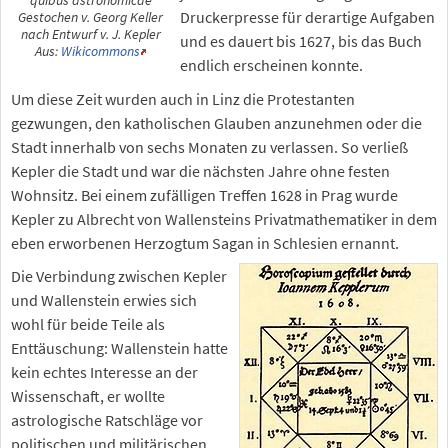
quibus astronomicae
Druckerpresse für derartige Aufgaben
Gestochen v. Georg Keller
nach Entwurf v. J. Kepler
und es dauert bis 1627, bis das Buch
Aus:
Wikicommons
endlich erscheinen konnte.
Um diese Zeit wurden auch in Linz die Protestanten
gezwungen, den katholischen Glauben anzunehmen oder die
Stadt innerhalb von sechs Monaten zu verlassen. So verließ
Kepler die Stadt und war die nächsten Jahre ohne festen
Wohnsitz. Bei einem zufälligen Treffen 1628 in Prag wurde
Kepler zu Albrecht von Wallensteins Privatmathematiker in dem
eben erworbenen Herzogtum Sagan in Schlesien ernannt.
Die Verbindung zwischen Kepler
und Wallenstein erwies sich
wohl für beide Teile als
Enttäuschung: Wallenstein hatte
kein echtes Interesse an der
Wissenschaft, er wollte
astrologische Ratschläge vor
politischen und militärischen