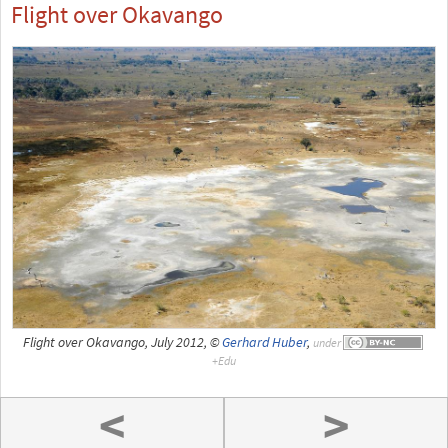
Flight over Okavango
Flight over Okavango, July 2012, ©
Gerhard Huber
,
under
<
>