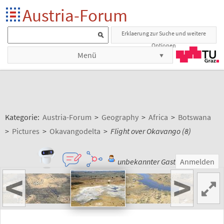
Austria-Forum
Erklaerung zur Suche und weitere
Optionen
Menü
Kategorie:
Austria-Forum
>
Geography
>
Africa
>
Botswana
>
Pictures
>
Okavangodelta
>
Flight over Okavango (8)
unbekannter Gast
Anmelden
<
>