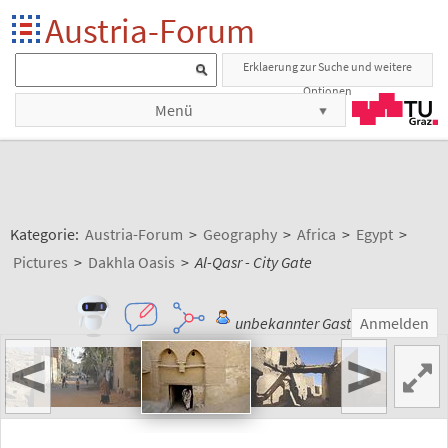
Austria-Forum
Erklaerung zur Suche und weitere
Optionen
Menü
Kategorie:
Austria-Forum
>
Geography
>
Africa
>
Egypt
>
Pictures
>
Dakhla Oasis
>
Al-Qasr - City Gate
unbekannter Gast
Anmelden
<
>