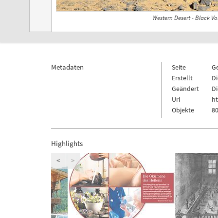
Western Desert - Black Vo
Metadaten
Seite
G
Erstellt
Di
Geändert
Di
Url
ht
Objekte
80
Highlights
<
>