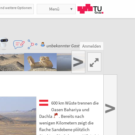
und weitere Optionen
Menü
unbekannter Gast
Anmelden
>
>
600 km Wüste trennen die
Oasen Bahariya und
Dachla
. Bereits nach
wenigen Kilometern zeigt die
flache Sandebene plötzlich