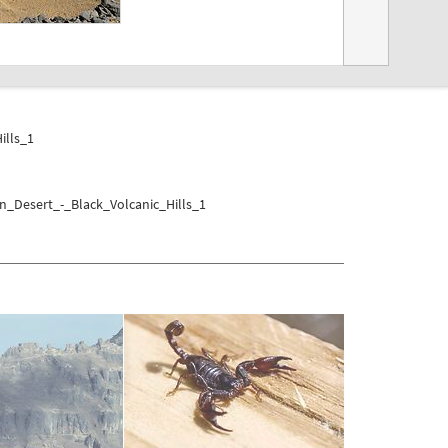
ills_1
rn_Desert_-_Black_Volcanic_Hills_1