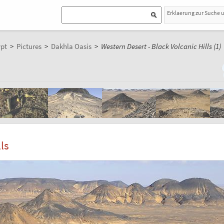
Erklaerung zur Suche 
pt
>
Pictures
>
Dakhla Oasis
>
Western Desert - Black Volcanic Hills (1)
ls