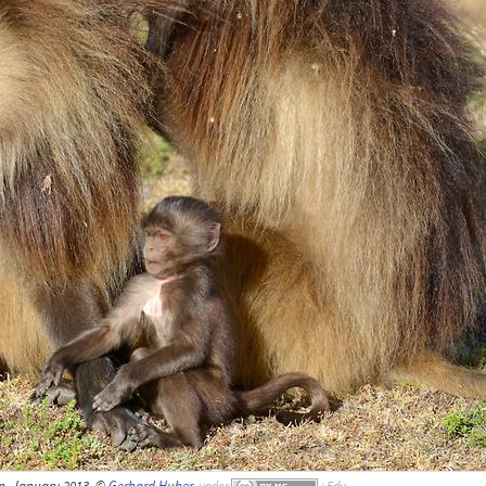
, January 2013, ©
Gerhard Huber
,
under