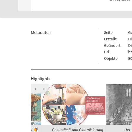
Metadaten
Seite
G
Erstellt
Di
Geändert
Di
Url
h
Objekte
80
Highlights
<
>
häuser im Zillertal
Gesundheit und Globalisierung
Herz