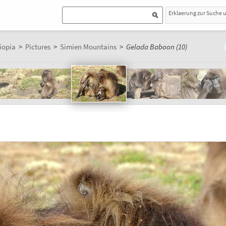
Erklaerung zur Suche 
iopia
>
Pictures
>
Simien Mountains
>
Gelada Baboon (10)