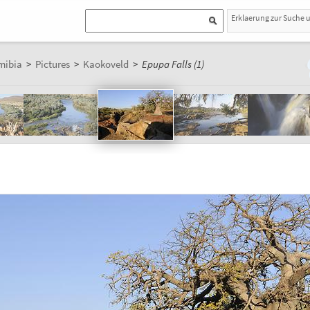
Erklaerung zur Suche 
mibia
>
Pictures
>
Kaokoveld
>
Epupa Falls (1)