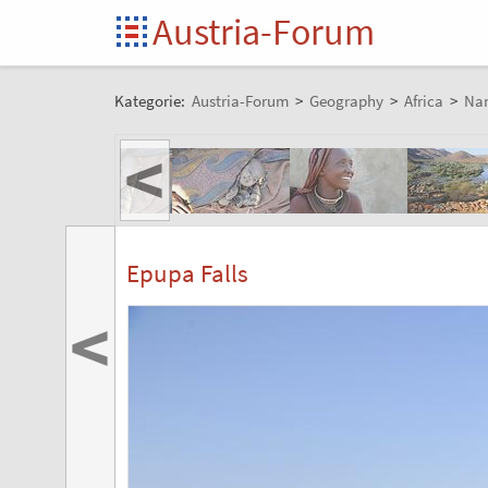
Austria-Forum
Kategorie:
Austria-Forum
>
Geography
>
Africa
>
Na
<
Epupa Falls
<