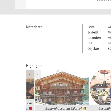
Metadaten
Seite
G
Erstellt
Mi
Geändert
Mi
Url
h
Objekte
80
Highlights
<
>
 waren die Dinosaurier
Vegetarier
Bauernhäuser im Zillertal
Gesundhe