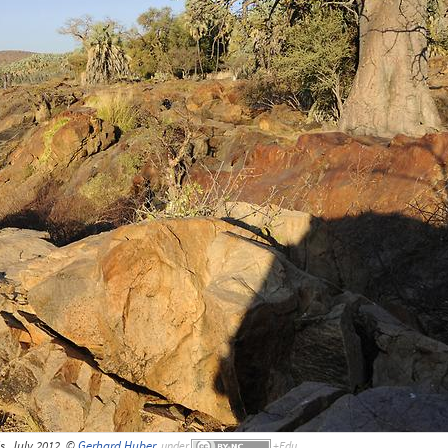
s, July 2012, ©
Gerhard Huber
,
under