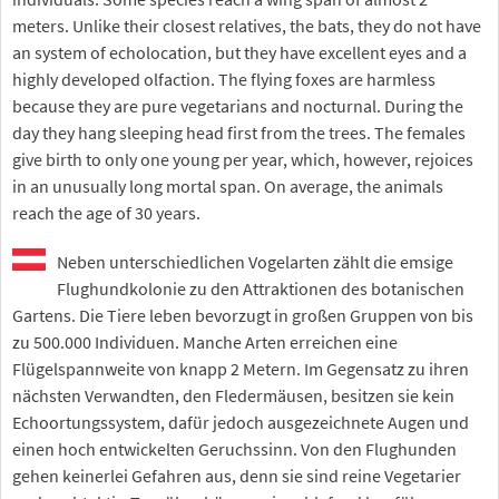
meters. Unlike their closest relatives, the bats, they do not have
an system of echolocation, but they have excellent eyes and a
highly developed olfaction. The flying foxes are harmless
because they are pure vegetarians and nocturnal. During the
day they hang sleeping head first from the trees. The females
give birth to only one young per year, which, however, rejoices
in an unusually long mortal span. On average, the animals
reach the age of 30 years.
Neben unterschiedlichen Vogelarten zählt die emsige
Flughundkolonie zu den Attraktionen des botanischen
Gartens. Die Tiere leben bevorzugt in großen Gruppen von bis
zu 500.000 Individuen. Manche Arten erreichen eine
Flügelspannweite von knapp 2 Metern. Im Gegensatz zu ihren
nächsten Verwandten, den Fledermäusen, besitzen sie kein
Echoortungssystem, dafür jedoch ausgezeichnete Augen und
einen hoch entwickelten Geruchssinn. Von den Flughunden
gehen keinerlei Gefahren aus, denn sie sind reine Vegetarier