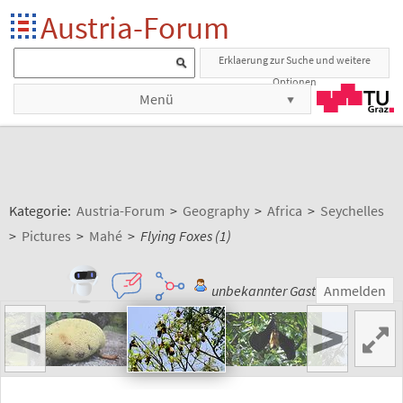
Austria-Forum
Erklaerung zur Suche und weitere
Optionen
Menü
Kategorie:
Austria-Forum
>
Geography
>
Africa
>
Seychelles
>
Pictures
>
Mahé
>
Flying Foxes (1)
unbekannter Gast
Anmelden
<
>