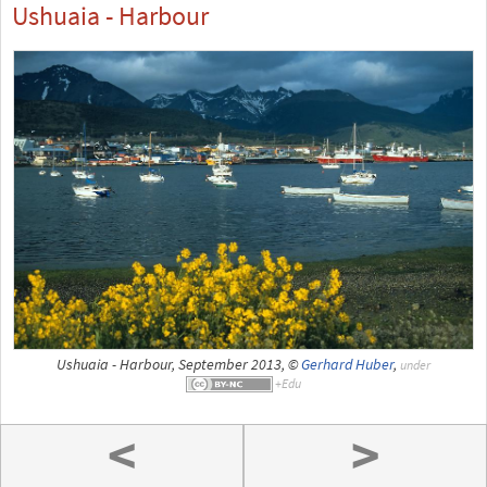
Ushuaia - Harbour
Ushuaia - Harbour, September 2013, ©
Gerhard Huber
,
under
<
>