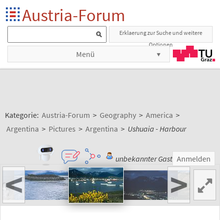
Austria-Forum
Erklaerung zur Suche und weitere
Optionen
Menü
Kategorie:
Austria-Forum
>
Geography
>
America
>
Argentina
>
Pictures
>
Argentina
>
Ushuaia - Harbour
unbekannter Gast
Anmelden
<
>