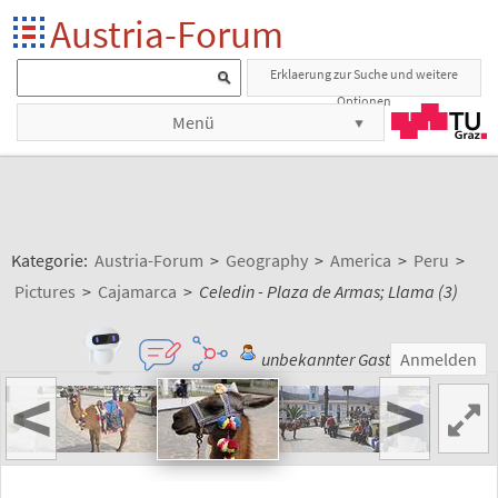
Austria-Forum
Erklaerung zur Suche und weitere
Optionen
Menü
Kategorie:
Austria-Forum
>
Geography
>
America
>
Peru
>
Pictures
>
Cajamarca
>
Celedin - Plaza de Armas; Llama (3)
unbekannter Gast
Anmelden
<
>