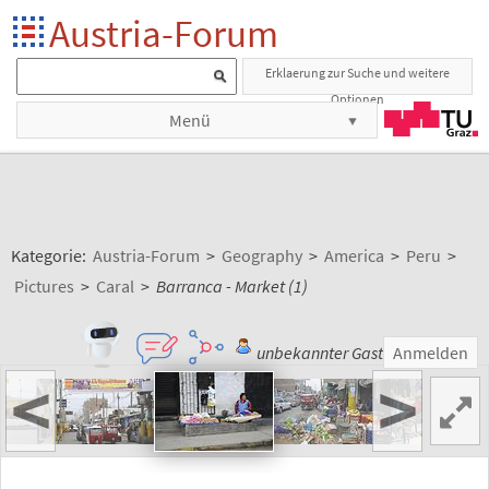
Austria-Forum
Erklaerung zur Suche und weitere
Optionen
Menü
Kategorie:
Austria-Forum
>
Geography
>
America
>
Peru
>
Pictures
>
Caral
>
Barranca - Market (1)
unbekannter Gast
Anmelden
<
>