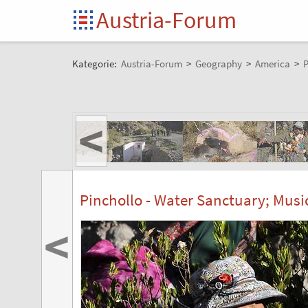
Austria-Forum
Kategorie:
Austria-Forum
>
Geography
>
America
>
P
<
Pinchollo - Water Sanctuary; Musi
<