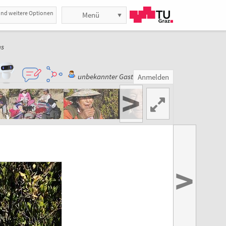
und weitere Optionen
Menü
ns
unbekannter Gast
Anmelden
>
>