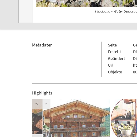
Pinchollo - Water Sanctua
Metadaten
Seite
G
Erstellt
Di
Geändert
Di
Url
h
Objekte
80
Highlights
<
>