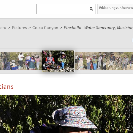
Erklaerung zur Suche 
eru
>
Pictures
>
Colca Canyon
>
Pinchollo - Water Sanctuary; Musicia
cians