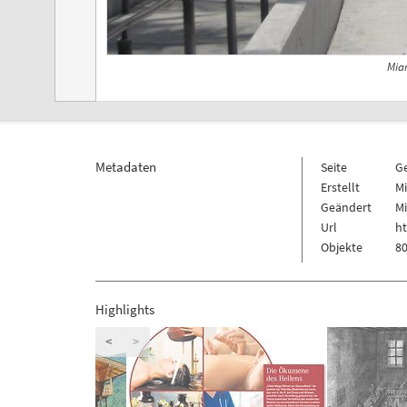
Mia
Metadaten
Seite
G
Erstellt
Mi
Geändert
Mi
Url
ht
Objekte
80
Highlights
<
>