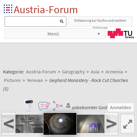
Austria-Forum
Erklaerung zur Suche und weitere
Optionen
Menü
Kategorie:
Austria-Forum
>
Geography
>
Asia
>
Armenia
>
Pictures
>
Yerevan
>
Geghard Monastery - Rock Cut Churches
(5)
unbekannter Gast
Anmelden
<
>