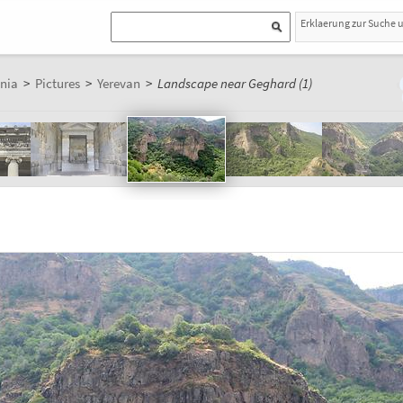
Erklaerung zur Suche 
nia
>
Pictures
>
Yerevan
>
Landscape near Geghard (1)