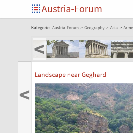
Austria-Forum
Kategorie:
Austria-Forum
>
Geography
>
Asia
>
Arme
<
Landscape near Geghard
<