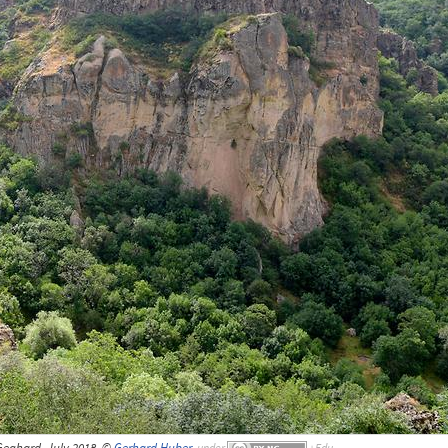
eghard, July 2018, ©
Gerhard Huber
,
under