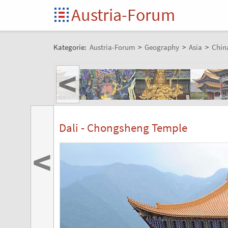
Austria-Forum
Kategorie:
Austria-Forum
>
Geography
>
Asia
>
Chin
<
Dali - Chongsheng Temple
<