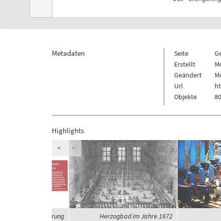
Metadaten
Seite
G
Erstellt
Mo
Geändert
Mo
Url
h
Objekte
80
Highlights
<
>
eit und Globalisierung
Herzogbad im Jahre 1672