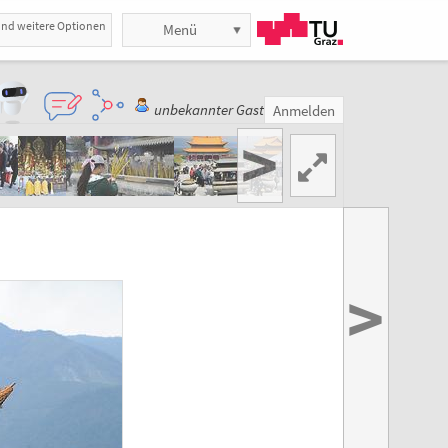
und weitere Optionen
Menü
unbekannter Gast
Anmelden
>
>