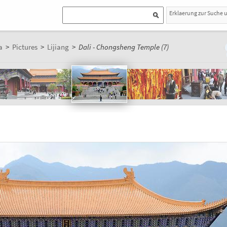
Erklaerung zur Suche 
a
>
Pictures
>
Lijiang
>
Dali - Chongsheng Temple (7)