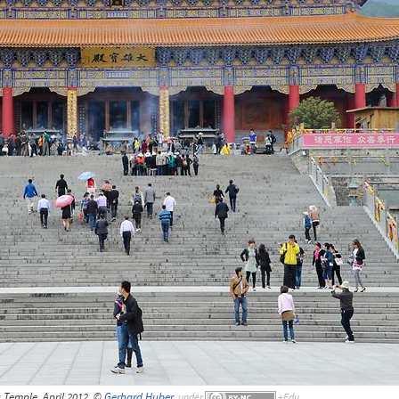
 Temple, April 2012, ©
Gerhard Huber
,
under