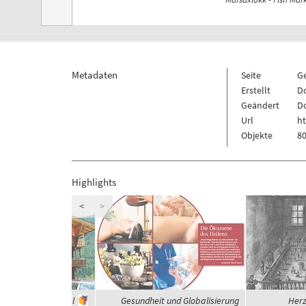
Metadaten
Seite
G
Erstellt
Do
Geändert
Do
Url
h
Objekte
80
Highlights
<
>
häuser im Zillertal
Gesundheit und Globalisierung
Herz