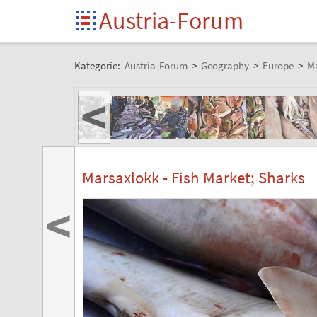
Austria-Forum
Kategorie:
Austria-Forum
>
Geography
>
Europe
>
Ma
<
Marsaxlokk - Fish Market; Sharks
<