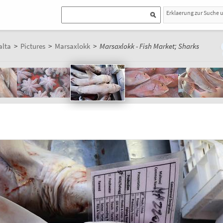
Erklaerung zur Suche 
lta
>
Pictures
>
Marsaxlokk
>
Marsaxlokk - Fish Market; Sharks