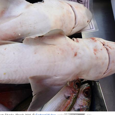
ket; Sharks, March 2016, ©
Gerhard Huber
,
under