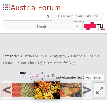
Austria-Forum
Erklaerung zur Suche und weitere
Optionen
Menü
Kategorie:
Austria-Forum
>
Geography
>
Europe
>
Spain
>
Pictures
>
Barcelona (2)
>
'La Boqueria' (16)
unbekannter Gast
Anmelden
<
>