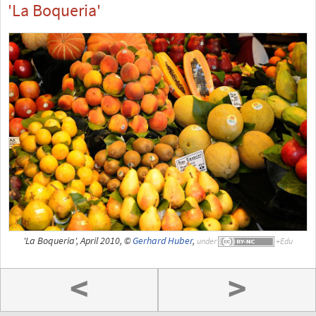
'La Boqueria'
'La Boqueria', April 2010, ©
Gerhard Huber
,
under
<
>