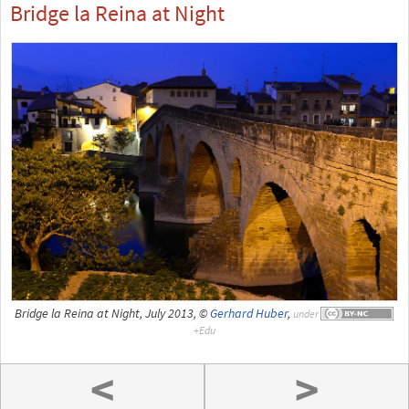
Bridge la Reina at Night
Bridge la Reina at Night, July 2013, ©
Gerhard Huber
,
under
<
>