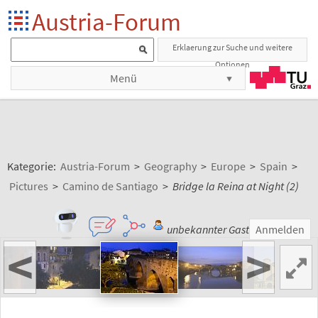
Austria-Forum
Erklaerung zur Suche und weitere
Optionen
Menü
Kategorie:
Austria-Forum
>
Geography
>
Europe
>
Spain
>
Pictures
>
Camino de Santiago
>
Bridge la Reina at Night (2)
unbekannter Gast
Anmelden
<
>