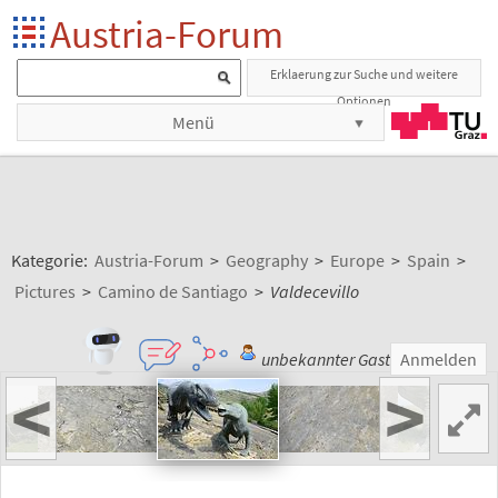
Austria-Forum
Erklaerung zur Suche und weitere
Optionen
Menü
Kategorie:
Austria-Forum
>
Geography
>
Europe
>
Spain
>
Pictures
>
Camino de Santiago
>
Valdecevillo
unbekannter Gast
Anmelden
<
>