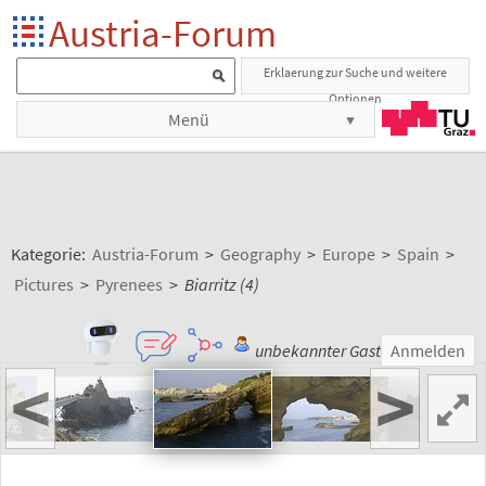
Austria-Forum
Erklaerung zur Suche und weitere
Optionen
Menü
Kategorie:
Austria-Forum
>
Geography
>
Europe
>
Spain
>
Pictures
>
Pyrenees
>
Biarritz (4)
unbekannter Gast
Anmelden
<
>