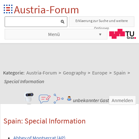
Austria-Forum
Erklaerung zur Suche und weitere
Optionen
Menü
Kategorie:
Austria-Forum
>
Geography
>
Europe
>
Spain
>
Special Information
unbekannter Gast
Anmelden
Spain: Special Information
Abbey of Montserrat (AP)