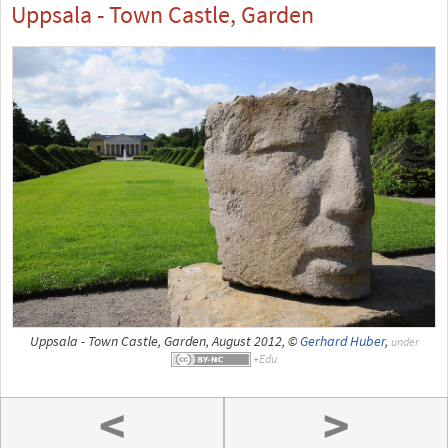
Uppsala - Town Castle, Garden
Uppsala - Town Castle, Garden, August 2012, ©
Gerhard Huber
,
under
<
>