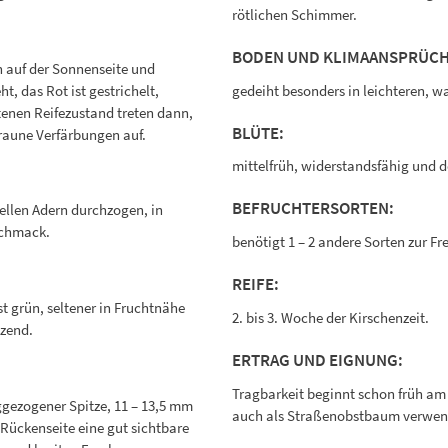
rötlichen Schimmer.
BODEN UND KLIMAANSPRÜCH
ch auf der Sonnenseite und
t, das Rot ist gestrichelt,
gedeiht besonders in leichteren, 
tenen Reifezustand treten dann,
BLÜTE:
braune Verfärbungen auf.
mittelfrüh, widerstandsfähig und des
BEFRUCHTERSORTEN:
 hellen Adern durchzogen, in
schmack.
benötigt 1 – 2 andere Sorten zur F
REIFE:
st grün, seltener in Fruchtnähe
2. bis 3. Woche der Kirschenzeit.
tzend.
ERTRAG UND EIGNUNG:
Tragbarkeit beginnt schon früh am
ggezogener Spitze, 11 – 13,5 mm
auch als Straßenobstbaum verwende
r Rückenseite eine gut sichtbare