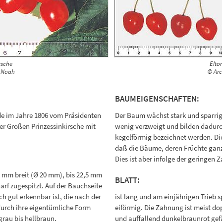
rsche
Elto
 Noah
© Ar
BAUMEIGENSCHAFTEN:
de im Jahre 1806 vom Präsidenten
Der Baum wächst stark und sparrig, 
er Großen Prinzessinkirsche mit
wenig verzweigt und bilden dadurc
kegelförmig bezeichnet werden. Die
daß die Bäume, deren Früchte ganz
Dies ist aber infolge der geringen 
3 mm breit (Ø 20 mm), bis 22,5 mm
BLATT:
arf zugespitzt. Auf der Bauchseite
ich gut erkennbar ist, die nach der
ist lang und am einjährigen Trieb s
durch ihre eigentümliche Form
eiförmig. Die Zahnung ist meist dop
grau bis hellbraun.
und auffallend dunkelbraunrot gefä