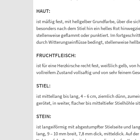
HAUT:
ist mäßig fest, mit hellgelber Grundfarbe, über die si
besonders nach dem Stiel hin ein helles Rot hinwegzieh
stellenweise geflammt oder punktiert. Im fortgeschrit
durch Witterungseinflüsse bedingt, stellenweise hell
FRUCHTFLEISCH:
ist für eine Herzkirsche recht fest, weißlich gelb, von
vollreifem Zustand vollsaftig und von sehr feinem Ge
STIEL:
ist mittellang bis lang, 4 – 6 cm, ziemlich dünn, zumei
gerötet, in weiter, flacher bis mitteltiefer Stielhöhle si
STEIN:
ist langeiförmig mit abgestumpfter Stielseite und lan
lang, 9 – 10 mm breit, 7,8 mm dick, mitteldick. Auf de