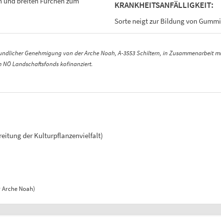
n und breiten Furchen zum
KRANKHEITSANFÄLLIGKEIT:
Sorte neigt zur Bildung von Gummi
eundlicher Genehmigung von der Arche Noah, A-3553 Schiltern, in Zusammenarbeit mi
 NÖ Landschaftsfonds kofinanziert.
eitung der Kulturpflanzenvielfalt)
r Arche Noah)