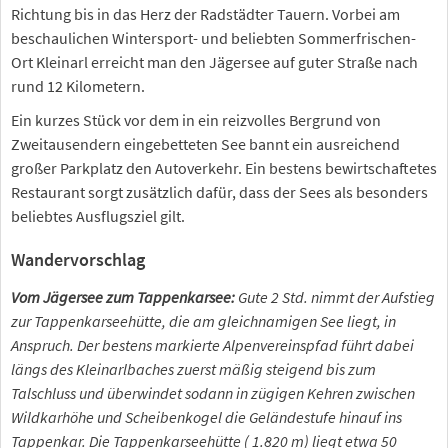
Richtung bis in das Herz der Radstädter Tauern. Vorbei am
beschaulichen Wintersport- und beliebten Sommerfrischen-
Ort Kleinarl erreicht man den Jägersee auf guter Straße nach
rund 12 Kilometern.
Ein kurzes Stück vor dem in ein reizvolles Bergrund von
Zweitausendern eingebetteten See bannt ein ausreichend
großer Parkplatz den Autoverkehr. Ein bestens bewirtschaftetes
Restaurant sorgt zusätzlich dafür, dass der Sees als besonders
beliebtes Ausflugsziel gilt.
Wandervorschlag
Vom Jägersee zum Tappenkarsee:
Gute 2 Std. nimmt der Aufstieg
zur Tappenkarseehütte, die am gleichnamigen See liegt, in
Anspruch. Der bestens markierte Alpenvereinspfad führt dabei
längs des Kleinarlbaches zuerst mäßig steigend bis zum
Talschluss und überwindet sodann in zügigen Kehren zwischen
Wildkarhöhe und Scheibenkogel die Geländestufe hinauf ins
Tappenkar. Die Tappenkarseehütte ( 1.820 m) liegt etwa 50