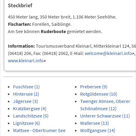
Steckbrief
450 Meter lang, 350 Meter breit, 1.106 Meter Seehöhe.
Fischarten:
Forellen, Saiblinge.
Am See können
Ruderboote
gemietet werden.
Information:
Tourismusverband Kleinarl, Mitterkleinarl 124, 56
(06418) 206, Fax: (06418) 2062, E-Mail:
welcome
@kleinarl.info
,
www.kleinarl.info
Fuschlsee (1)
Prebersee (9)
Hintersee (2)
Rotgüldensee (10)
Jägersee (3)
Twenger Almsee, Oberer
Kratzbergsee (4)
Schönalmsee (12)
Landschitzsee (5)
Unterer Schwarzsee (11)
Lignitzsee (6)
Wallersee (13)
Mattsee - Obertrumer See
Wolfgangsee (14)