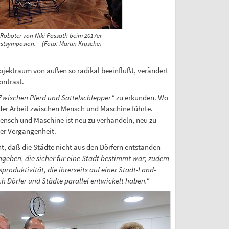
 Roboter von Niki Passath beim 2017er
stsymposion. – (Foto: Martin Krusche)
rojektraum von außen so radikal beeinflußt, verändert
ontrast.
Zwischen Pferd und Sattelschlepper“
zu erkunden. Wo
 der Arbeit zwischen Mensch und Maschine führte.
ensch und Maschine ist neu zu verhandeln, neu zu
der Vergangenheit.
ht, daß die Städte nicht aus den Dörfern entstanden
geben, die sicher für eine Stadt bestimmt war; zudem
roduktivität, die ihrerseits auf einer Stadt-Land-
ch Dörfer und Städte parallel entwickelt haben.“