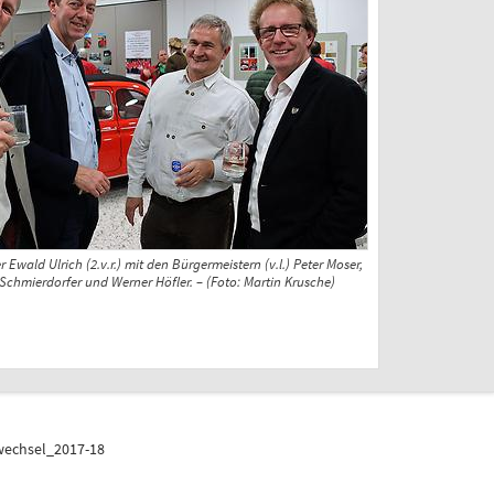
Ewald Ulrich (2.v.r.) mit den Bürgermeistern (v.l.) Peter Moser,
Schmierdorfer und Werner Höfler. – (Foto: Martin Krusche)
echsel_2017-18