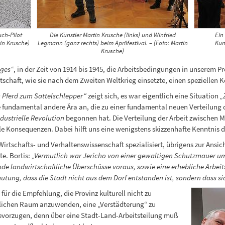
uch-Pilot
Die Künstler Martin Krusche (links) und Winfried
Ein
tin Krusche)
Legmann (ganz rechts) beim Aprilfestival. – (Foto: Martin
Kun
Krusche)
eges“
, in der Zeit von 1914 bis 1945, die Arbeitsbedingungen in unserem P
chaft, wie sie nach dem Zweiten Weltkrieg einsetzte, einen speziellen K
 Pferd zum Sattelschlepper“
zeigt sich, es war eigentlich eine Situation
„
e fundamental andere Ära an, die zu einer fundamental neuen Verteilung
ndustrielle Revolution
begonnen hat. Die Verteilung der Arbeit zwischen M
lle Konsequenzen. Dabei hilft uns eine wenigstens skizzenhafte Kenntnis 
Wirtschafts- und Verhaltenswissenschaft spezialisiert, übrigens zur Ansic
te. Bortis:
„Vermutlich war Jericho von einer gewaltigen Schutzmauer um
e landwirtschaftliche Überschüsse voraus, sowie eine erhebliche Arbeitsp
mutung, dass die Stadt nicht aus dem Dorf entstanden ist, sondern dass si
ür die Empfehlung, die Provinz kulturell nicht zu
ndlichen Raum anzuwenden, eine „Verstädterung“ zu
evorzugen, denn über eine Stadt-Land-Arbeitsteilung muß