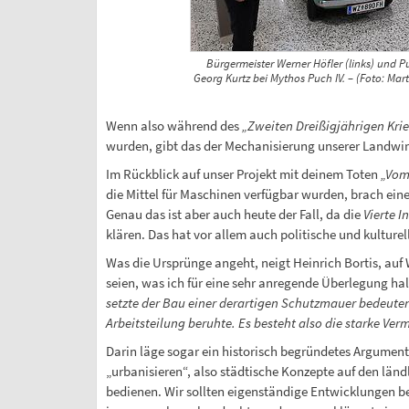
Bürgermeister Werner Höfler (links) und P
Georg Kurtz bei Mythos Puch IV. – (Foto: Mar
Wenn also während des
„Zweiten Dreißigjährigen Kri
wurden, gibt das der Mechanisierung unserer Landwirts
Im Rückblick auf unser Projekt mit deinem Toten
„Vom
die Mittel für Maschinen verfügbar wurden, brach ein
Genau das ist aber auch heute der Fall, da die
Vierte I
klären. Das hat vor allem auch politische und kulture
Was die Ursprünge angeht, neigt Heinrich Bortis, auf 
seien, was ich für eine sehr anregende Überlegung hal
setzte der Bau einer derartigen Schutzmauer bedeutend
Arbeitsteilung beruhte. Es besteht also die starke Ver
Darin läge sogar ein historisch begründetes Argument f
„urbanisieren“, also städtische Konzepte auf den lä
bedienen. Wir sollten eigenständige Entwicklungen b