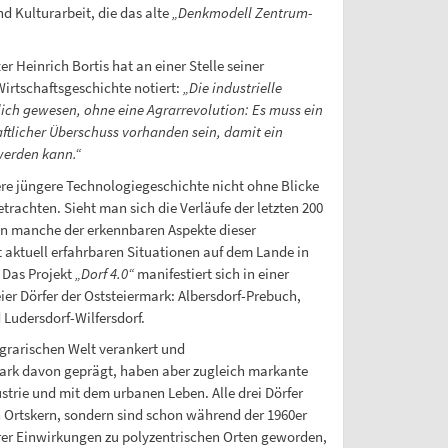
 Kulturarbeit, die das alte
„Denkmodell Zentrum-
r Heinrich Bortis hat an einer Stelle seiner
irtschaftsgeschichte notiert:
„Die industrielle
ich gewesen, ohne eine Agrarrevolution: Es muss ein
ftlicher Überschuss vorhanden sein, damit ein
werden kann.“
ere jüngere Technologiegeschichte nicht ohne Blicke
trachten. Sieht man sich die Verläufe der letzten 200
en manche der erkennbaren Aspekte dieser
it aktuell erfahrbaren Situationen auf dem Lande in
 Das Projekt
„Dorf 4.0“
manifestiert sich in einer
ier Dörfer der Oststeiermark: Albersdorf-Prebuch,
Ludersdorf-Wilfersdorf.
 agrarischen Welt verankert und
tark davon geprägt, haben aber zugleich markante
trie und mit dem urbanen Leben. Alle drei Dörfer
Ortskern, sondern sind schon während der 1960er
er Einwirkungen zu polyzentrischen Orten geworden,