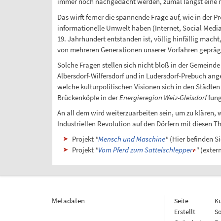
immer noch nachgedacht werden, zumal längst eine ne
Das wirft ferner die spannende Frage auf, wie in der Pr
informationelle Umwelt haben (Internet, Social Media
19. Jahrhundert entstanden ist, völlig hinfällig mach
von mehreren Generationen unserer Vorfahren geprägt
Solche Fragen stellen sich nicht bloß in der Gemeinde
Albersdorf-Wilfersdorf und in Ludersdorf-Prebuch ange
welche kulturpolitischen Visionen sich in den Städten
Brückenköpfe in der
Energieregion Weiz-Gleisdorf
fung
An all dem wird weiterzuarbeiten sein, um zu klären,
Industriellen Revolution auf den Dörfern mit diese
Projekt
"
Mensch und Maschine
"
(Hier befinden Si
Projekt
"
Vom Pferd zum Sattelschlepper
"
(exter
Metadaten
Seite
K
Erstellt
So