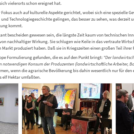
ich vielerorts schon ereignet hat.
r Fokus auch auf kulturelle Aspekte gerichtet, wobei sich eine spezielle 
al- und Technologiegeschichte gelingen, das besser zu sehen, was derzeit
rkung kommt.
stant bescheiden gewesen sein, die längste Zeit kaum von technischen In
on nachhaltiger Wirkung. Sie schlugen wie Keile in das vertraute Wirtsch
Markt produziert haben. Daß sie in Kriegszeiten einen großen Teil ihrer P
appe Formulierung gefunden, die es auf den Punkt bringt:
"Der landwirtsch
m notwendigen Konsum der Produzenten (landwirtschaftliche Arbeiter, Ba
men, wenn die agrarische Bevölkerung bis dahin wesentlich nur für den 
s elf Hektar umfaßten.