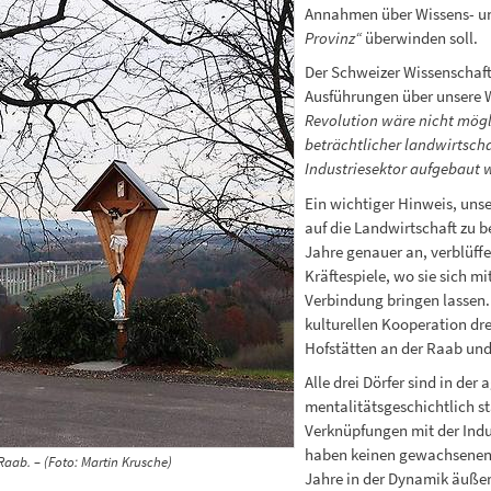
Annahmen über Wissens- und
Provinz“
überwinden soll.
Der Schweizer Wissenschafte
Ausführungen über unsere W
Revolution wäre nicht mögl
beträchtlicher landwirtscha
Industriesektor aufgebaut 
Ein wichtiger Hinweis, uns
auf die Landwirtschaft zu be
Jahre genauer an, verblüff
Kräftespiele, wo sie sich m
Verbindung bringen lassen.
kulturellen Kooperation dre
Hofstätten an der Raab und 
Alle drei Dörfer sind in der
mentalitätsgeschichtlich s
Verknüpfungen mit der Indus
haben keinen gewachsenen 
Raab. – (Foto: Martin Krusche)
Jahre in der Dynamik äußer