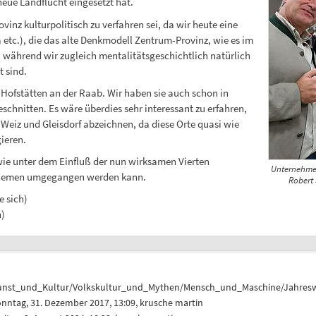
ue Landflucht eingesetzt hat.
ovinz kulturpolitisch zu verfahren sei, da wir heute eine
 etc.), die das alte Denkmodell Zentrum-Provinz, wie es im
t, während wir zugleich mentalitätsgeschichtlich natürlich
 sind.
 Hofstätten an der Raab. Wir haben sie auch schon in
schnitten. Es wäre überdies sehr interessant zu erfahren,
 Weiz und Gleisdorf abzeichnen, da diese Orte quasi wie
ieren.
 wie unter dem Einfluß der nun wirksamen Vierten
Unternehmer 
n Themen umgegangen werden kann.
Robert 
e sich)
n)
unst_und_Kultur/Volkskultur_und_Mythen/Mensch_und_Maschine/Jahresw
nntag, 31. Dezember 2017, 13:09,
krusche martin