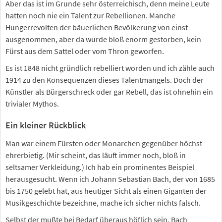
Aber das ist im Grunde sehr österreichisch, denn meine Leute
hatten noch nie ein Talent zur Rebellionen. Manche
Hungerrevolten der bäuerlichen Bevölkerung von einst
ausgenommen, aber da wurde bloß enorm gestorben, kein
Fürst aus dem Sattel oder vom Thron geworfen.
Es ist 1848 nicht gründlich rebelliert worden und ich zähle auch
1914 zu den Konsequenzen dieses Talentmangels. Doch der
Künstler als Bürgerschreck oder gar Rebell, das ist ohnehin ein
trivialer Mythos.
Ein kleiner Rückblick
Man war einem Fürsten oder Monarchen gegenüber höchst
ehrerbietig. (Mir scheint, das läuft immer noch, bloß in
seltsamer Verkleidung.) Ich hab ein prominentes Beispiel
herausgesucht. Wenn ich Johann Sebastian Bach, der von 1685
bis 1750 gelebt hat, aus heutiger Sicht als einen Giganten der
Musikgeschichte bezeichne, mache ich sicher nichts falsch.
Selbst der mußte bei Bedarf überaus höflich sein. Bach