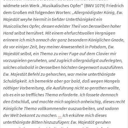
widmete sein Werk „Musikalisches Opfer" (BWV 1079) Friedrich
dem Großen mit folgenden Worten:
„Allergnädigster König, Ew.
Majestät weyhe hiermit in tiefster Unterthänigkeit ein
Musicalisches Opfer, dessen edelster Theil von Deroselben hoher
Hand selbst herrühret. Mit einem ehrfurchtsvollen Vergnügen
erinnere ich mich annoch der ganz besondern Königlichen Gnade,
da vor einiger Zeit, bey meiner Anwesenheit in Potsdam, Ew.
Majestät selbst, ein Thema zu einer Fuge auf dem Clavier mir
vorzuspielen geruheten, und zugleich allergnädigst auferlegten,
solches alsobald in Deroselben höchsten Gegenwart auszuführen.
Ew. Majestät Befehl zu gehorchen, war meine unterthänigste
Schuldigkeit. Ich bemerkte aber gar bald, daß wegen Mangels
nöthiger Vorbereitung, die Ausführung nicht so gerathen wollte,
als es ein so treffliches Thema erforderte. Ich fassete demnach
den Entschluß, und machte mich sogleich anheischig, dieses recht
Königliche Thema vollkommender auszuarbeiten, und sodann
der Welt bekannt zu machen.
...
Ich erkühne mich dieses
unterthänigste Bitten hinzuzufügen: Ew. Majestät geruhen