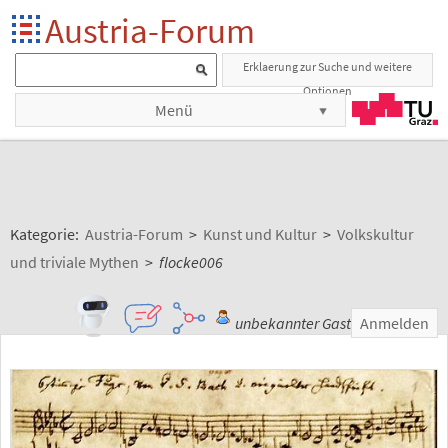
Austria-Forum
Erklaerung zur Suche und weitere
Optionen
Menü
Kategorie:
Austria-Forum
>
Kunst und Kultur
>
Volkskultur
und triviale Mythen
>
flocke006
unbekannter Gast
Anmelden