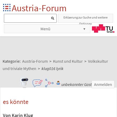
Austria-Forum
Erklaerung zur Suche und weitere
Optionen
Menü
Kategorie:
Austria-Forum
>
Kunst und Kultur
>
Volkskultur
und triviale Mythen
>
klug016 lyrik
unbekannter Gast
Anmelden
es könnte
Von Karin Klug