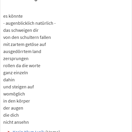
es könnte
- augenblicklich natürlich -
das schweigen dir
von den schultern fallen
mit zartem getöse auf
ausgedörrtem land
zersprungen
rollen da die worte
ganz einzeln
dahin
und steigen auf
womöglich
in den körper
der augen
die dich
nicht ansehn
Karin Klug: Lyrik
(Home)