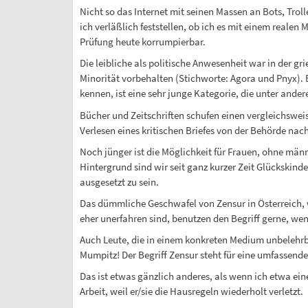
Nicht so das Internet mit seinen Massen an Bots, Troll
ich verläßlich feststellen, ob ich es mit einem realen 
Prüfung heute korrumpierbar.
Die leibliche als politische Anwesenheit war in der g
Minorität vorbehalten (Stichworte: Agora und Pnyx). B
kennen, ist eine sehr junge Kategorie, die unter an
Bücher und Zeitschriften schufen einen vergleichswei
Verlesen eines kritischen Briefes von der Behörde nach 
Noch jünger ist die Möglichkeit für Frauen, ohne män
Hintergrund sind wir seit ganz kurzer Zeit Glückskinde
ausgesetzt zu sein.
Das dümmliche Geschwafel von Zensur in Österreich, 
eher unerfahren sind, benutzen den Begriff gerne, wen
Auch Leute, die in einem konkreten Medium unbelehrba
Mumpitz! Der Begriff Zensur steht für eine umfassende
Das ist etwas gänzlich anderes, als wenn ich etwa e
Arbeit, weil er/sie die Hausregeln wiederholt verletzt.