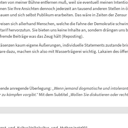
ichten von meiner Bühne entfernen muß, weil sie eventuell meinen Intenti
nen Sie Ihre Ansichten dennoch jederzeit an tausend anderen Stellen in 
uen und sich selbst Publikum erarbeiten. Das wäre in Zeiten der Zensur
eisen sich allerhand Menschen, welche die Fahne der Demokratie schwingen
tarif hervorzutun. Sie bieten uns keine Inhalte an, sondern drängen uns 
 fremde Beiträge was das Zeug hält (Reposting).
a-Präsenzen kaum eigene Äußerungen, individuelle Statements zustande bri
 dazu, machen sich also mit Wasserträgerei wichtig. Lakaien des öffent
gende anregende Überlegung:
„Wenn jemand dogmatische und intolerant
r zu kämpfen vorgibt.“
Mit dem Subtitel
„Wollen Sie diskutieren oder rech
unst_und_Kultur/Volkskultur_und_Mythen/netz001