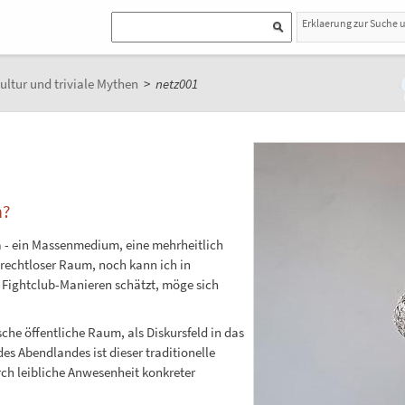
Erklaerung zur Suche 
ultur und triviale Mythen
>
netz001
n?
a - ein Massenmedium, eine mehrheitlich
n rechtloser Raum, noch kann ich in
 Fightclub-Manieren schätzt, möge sich
sche öffentliche Raum, als Diskursfeld in das
es Abendlandes ist dieser traditionelle
rch leibliche Anwesenheit konkreter