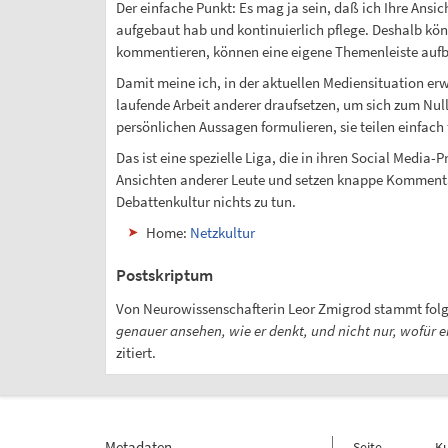
Der einfache Punkt: Es mag ja sein, daß ich Ihre Ans
aufgebaut hab und kontinuierlich pflege. Deshalb kön
kommentieren, können eine eigene Themenleiste aufba
Damit meine ich, in der aktuellen Mediensituation erw
laufende Arbeit anderer draufsetzen, um sich zum Null
persönlichen Aussagen formulieren, sie teilen einfach
Das ist eine spezielle Liga, die in ihren Social Medi
Ansichten anderer Leute und setzen knappe Kommentare
Debattenkultur nichts zu tun.
Home:
Netzkultur
Postskriptum
Von Neurowissenschafterin Leor Zmigrod stammt fol
genauer ansehen, wie er denkt, und nicht nur, wofür e
zitiert.
Metadaten
Seite
K