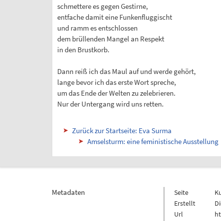
schmettere es gegen Gestirne,
entfache damit eine Funkenfluggischt
und ramm es entschlossen
dem brüllenden Mangel an Respekt
in den Brustkorb.
Dann reiß ich das Maul auf und werde gehört,
lange bevor ich das erste Wort spreche,
um das Ende der Welten zu zelebrieren.
Nur der Untergang wird uns retten.
Zurück zur Startseite: Eva Surma
Amselsturm: eine feministische Ausstellung
Metadaten
Seite
K
Erstellt
Di
Url
h