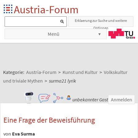
Austria-Forum
Erklaerung zur Suche und weitere
Optionen
Menü
Kategorie:
Austria-Forum
>
Kunst und Kultur
>
Volkskultur
und triviale Mythen
>
surma21 lyrik
unbekannter Gast
Anmelden
Eine Frage der Beweisführung
von
Eva Surma