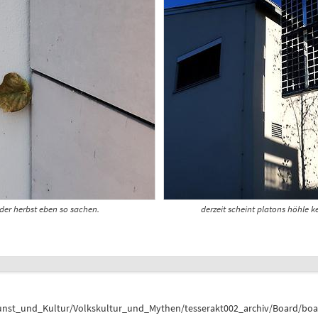
r herbst eben so sachen.
derzeit scheint platons höhle 
unst_und_Kultur/Volkskultur_und_Mythen/tesserakt002_archiv/Board/bo