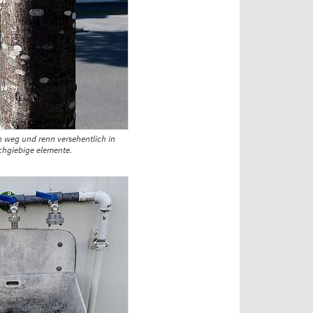
 weg und renn versehentlich in
hgiebige elemente.