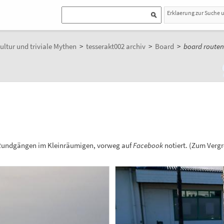
Erklaerung zur Suche 
ultur und triviale Mythen
>
tesserakt002 archiv
>
Board
>
board route
 Rundgängen im Kleinräumigen, vorweg auf
Facebook
notiert. (Zum Verg