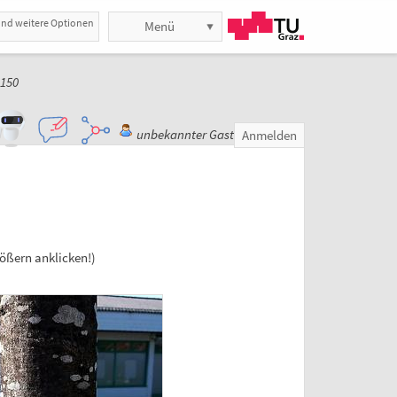
und weitere Optionen
Menü
n150
unbekannter Gast
Anmelden
rößern anklicken!)