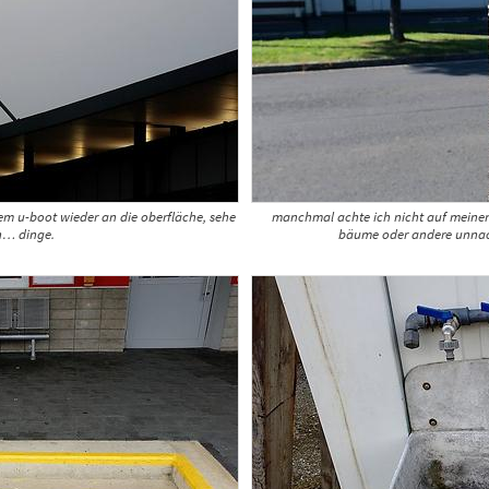
em u-boot wieder an die oberfläche, sehe
manchmal achte ich nicht auf meinen
h… dinge.
bäume oder andere unnac