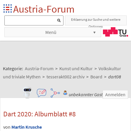
Austria-Forum
Erklaerung zur Suche und weitere
Optionen
Menü
Kategorie:
Austria-Forum
>
Kunst und Kultur
>
Volkskultur
und triviale Mythen
>
tesserakt002 archiv
>
Board
>
dart08
unbekannter Gast
Anmelden
Dart 2020: Albumblatt #8
von
Martin Krusche