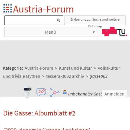
Austria-Forum
Erklaerung zur Suche und weitere
Optionen
Menü
Kategorie:
Austria-Forum
>
Kunst und Kultur
>
Volkskultur
und triviale Mythen
>
tesserakt002 archiv
>
gasse002
unbekannter Gast
Anmelden
Die Gasse: Albumblatt #2
(2020, der erste Corona-Lockdown)