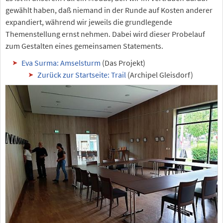
gewählt haben, daß niemand in der Runde auf Kosten anderer
expandiert, während wir jeweils die grundlegende
Themenstellung ernst nehmen. Dabei wird dieser Probelauf
zum Gestalten eines gemeinsamen Statements.
Eva Surma: Amselsturm
(Das Projekt)
Zurück zur Startseite: Trail
(Archipel Gleisdorf)