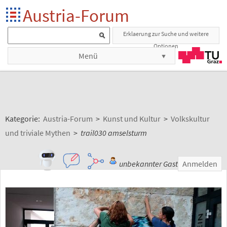
Austria-Forum
Erklaerung zur Suche und weitere
Optionen
Menü
Kategorie:
Austria-Forum
>
Kunst und Kultur
>
Volkskultur
und triviale Mythen
>
trail030 amselsturm
unbekannter Gast
Anmelden