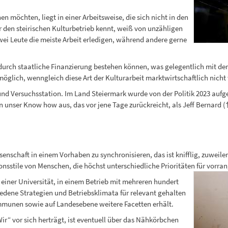
en möchten, liegt in einer Arbeitsweise, die sich nicht in den
r den steirischen Kulturbetrieb kennt, weiß von unzähligen
zwei Leute die meiste Arbeit erledigen, während andere gerne
 durch staatliche Finanzierung bestehen können, was gelegentlich mit der
möglich, wenngleich diese Art der Kulturarbeit marktwirtschaftlich nich
nd Versuchsstation. Im Land Steiermark wurde von der Politik 2023 aufge
en unser Know how aus, das vor jene Tage zurückreicht, als Jeff Bernard
enschaft in einem Vorhaben zu synchronisieren, das ist knifflig, zuweil
sstile von Menschen, die höchst unterschiedliche Prioritäten für vorran
einer Universität, in einem Betrieb mit mehreren hundert
hiedene Strategien und Betriebsklimata für relevant gehalten
mmunen sowie auf Landesebene weitere Facetten erhält.
Wir“ vor sich herträgt, ist eventuell über das Nähkörbchen