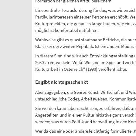
Formation der gleichen Art zu bereichern.
Eine zentrale Herausforderung für das, was wir erreich
Partikularinteressen einzelner Personen erschöpft. We
Kulturprojekten, die genau so lange laufen, wie ein, 
möglichst komfortabel mitfahren.
Wahlweise gibt es quasi staatsnahe Betriebe, die nur
Klassiker der Zweiten Republik. Ist ein andere Modus 
In diesem Sinn sind wir auch Entwicklungsabteilung u
2030 zu entwickeln. Voilà! Wir sind im Spiel und wert
Kulturarbeit in Österreich“ (1990) veröffentlichte.
Es gibt nichts geschenkt
Aber zugegeben, die Genres Kunst, Wirtschaft und Wiss
unterschiedliche Codes, Arbeitsweisen, Kommunikation
Sie werden kaum überrascht sein, zu erfahren, daß an 
Angestellten und in einer Kulturinitiative ganz versc
werden; was durch Politik und Verwaltung in den Ko
Wer da das eine oder andere leichtfertig formulierte „