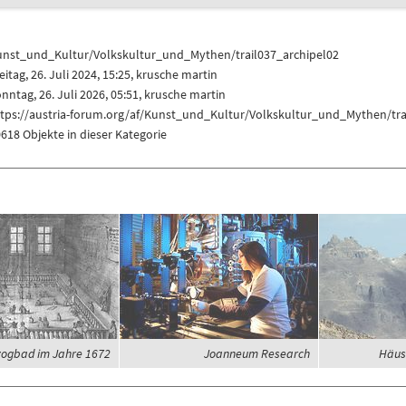
unst_und_Kultur/Volkskultur_und_Mythen/trail037_archipel02
eitag, 26. Juli 2024, 15:25,
krusche martin
nntag, 26. Juli 2026, 05:51,
krusche martin
ttps://austria-forum.org/af/Kunst_und_Kultur/Volkskultur_und_Mythen/tra
618 Objekte in dieser Kategorie
ogbad im Jahre 1672
Joanneum Research
Häus