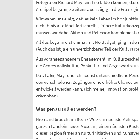
Fotografen Richard Mayr ein Trio bilden können, das e
Archipel begann, zweitens auch zügig in die Praxis gi
Wir waren uns einig, daß es kein Leben im Konjunktiv
nicht bloß alte Modi fortschreibt, frühere Kulturkonz
müssen wir dabei Aktion und Reflexion komplementär
All das begann erst einmal mit No Budget, ging in de
(Auch das ist ja ein unverzichtbarer Teil der Kulturarbe
Aus vorangegangenem Engagement im Kulturgeschehen w
die Genres Volkskultur, Popkultur und Gegenwartskun
Daß Lafer, Mayr und ich höchst unterschiedliche Persön
den verschiedenen Zugängen eine erhöhte Chance auf
entwickelt werden kann. (Ich meine, Innovation prokl
erkennbar.)
Was genau soll es werden?
Niemand braucht im Bezirk Weiz ein nächste Mehrspa
ganzen Land ein neues Museum, einen nächsten Kasten,
dieser Region ferner an Kulturinitiativen und Kunstve