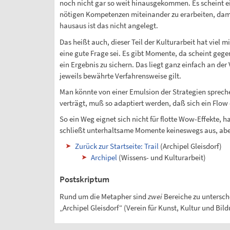
noch nicht gar so weit hinausgekommen. Es scheint ein
nötigen Kompetenzen miteinander zu erarbeiten, dam
hausaus ist das nicht angelegt.
Das heißt auch, dieser Teil der Kulturarbeit hat viel 
eine gute Frage sei. Es gibt Momente, da scheint geg
ein Ergebnis zu sichern. Das liegt ganz einfach an der
jeweils bewährte Verfahrensweise gilt.
Man könnte von einer Emulsion der Strategien spreche
verträgt, muß so adaptiert werden, daß sich ein Flow 
So ein Weg eignet sich nicht für flotte Wow-Effekte, 
schließt unterhaltsame Momente keineswegs aus, ab
Zurück zur Startseite: Trail
(Archipel Gleisdorf)
Archipel
(Wissens- und Kulturarbeit)
Postskriptum
Rund um die Metapher sind
zwei
Bereiche zu untersc
„Archipel Gleisdorf“ (Verein für Kunst, Kultur und Bil