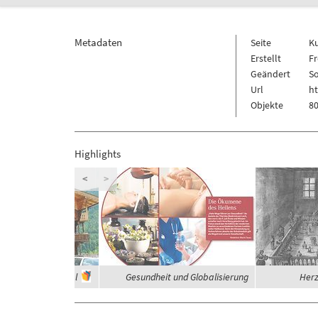
Metadaten
Seite
K
Erstellt
Fr
Geändert
So
Url
h
Objekte
80
Highlights
<
>
häuser im Zillertal
Gesundheit und Globalisierung
Herz