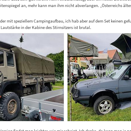
eitenspiegel an, mehr kann man ihm nicht abverlangen. „Österreichs älte
oder mit speziellem Campingaufbau, ich hab aber auf dem Set keinen gefu
utstärke in der Kabine des Stirnsitzers ist brutal.
ersion findet man leichter, wie mir scheint. Ich denke, da kann man je