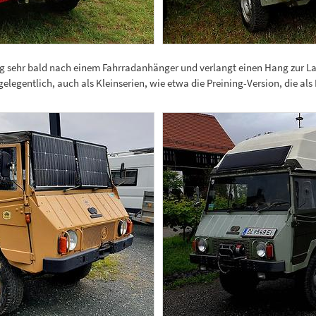
g sehr bald nach einem Fahrradanhänger und verlangt einen Hang zur La
gelegentlich, auch als Kleinserien, wie etwa die Preining-Version, die a