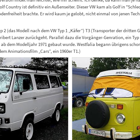
lf Country ist definitiv ein Außenseiter. Dieser VW kam als Golf in "Sch
freiheit brachte. Er wird kaum je gelobt, nicht einmal von jenen Techni
 2 (das Modell nach dem VW Typ 1 „Käfer“) T3 (Transporter der dritten Gen
ibert Lanzer zurückgeht. Parallel dazu die Vorgänger-Genration, ein Typ 
 er ab dem Modelljahr 1971 gebaut wurde. Westfalia begann übrigens sch
dem Animationsfilm „Cars“, ein 1960er T1.)