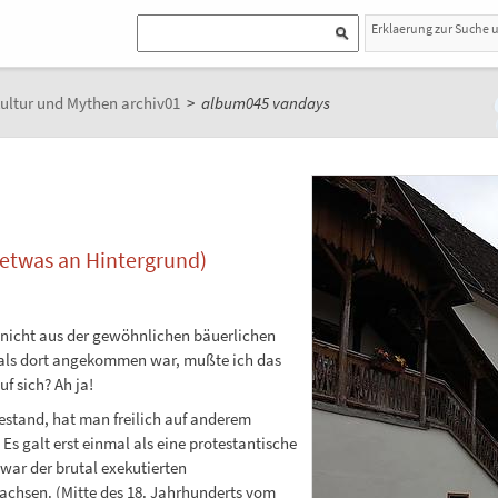
Erklaerung zur Suche 
ultur und Mythen archiv01
>
album045 vandays
 etwas an Hintergrund)
 nicht aus der gewöhnlichen bäuerlichen
mals dort angekommen war, mußte ich das
uf sich? Ah ja!
stand, hat man freilich auf anderem
Es galt erst einmal als eine protestantische
ar der brutal exekutierten
achsen. (Mitte des 18. Jahrhunderts vom