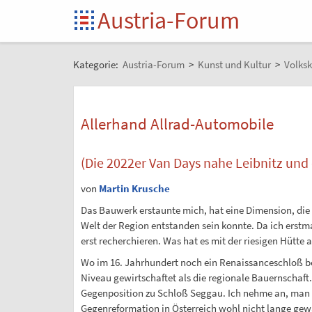
Austria-Forum
Kategorie:
Austria-Forum
>
Kunst und Kultur
>
Volksk
Allerhand Allrad-Automobile
(Die 2022er Van Days nahe Leibnitz und
von
Martin Krusche
Das Bauwerk erstaunte mich, hat eine Dimension, die
Welt der Region entstanden sein konnte. Da ich erst
erst recherchieren. Was hat es mit der riesigen Hütte a
Wo im 16. Jahrhundert noch ein Renaissanceschloß be
Niveau gewirtschaftet als die regionale Bauernschaft. 
Gegenposition zu Schloß Seggau. Ich nehme an, man w
Gegenreformation in Österreich wohl nicht lange gew