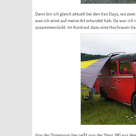
Dann bin ich gleich aktuell bei den Van Days, wo zwe
was ich einst auf meine Art erkundet hab. Da war ich
zusammenrückt. Im Kontrast dazu eine Hochraum-Varia
Von der Dimension her paßt nun der Steyr 380 aus dem 