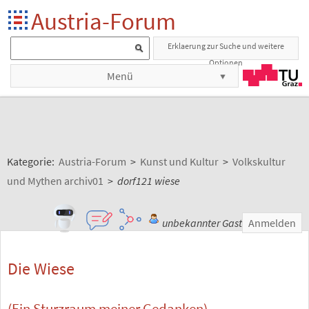
Austria-Forum
Erklaerung zur Suche und weitere
Optionen
Menü
Kategorie:
Austria-Forum
>
Kunst und Kultur
>
Volkskultur
und Mythen archiv01
>
dorf121 wiese
unbekannter Gast
Anmelden
Die Wiese
(Ein Sturzraum meiner Gedanken)