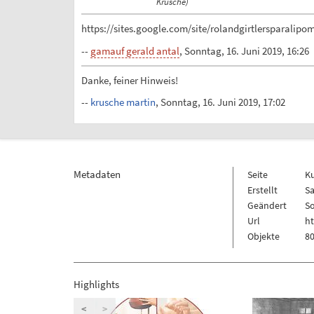
Krusche)
https://sites.google.com/site/rolandgirtlersparalipo
--
gamauf gerald antal
, Sonntag, 16. Juni 2019, 16:26
Danke, feiner Hinweis!
--
krusche martin
, Sonntag, 16. Juni 2019, 17:02
Metadaten
Seite
K
Erstellt
Sa
Geändert
So
Url
h
Objekte
80
Highlights
<
>