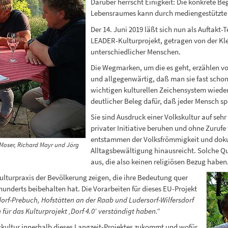
Darüber herrscht Einigkeit: Die konkrete B
Lebensraumes kann durch mediengestützte T
Der 14. Juni 2019 läßt sich nun als Auftakt-
LEADER-Kulturprojekt, getragen von der Klein
unterschiedlicher Menschen.
Die Wegmarken, um die es geht, erzählen vom
und allgegenwärtig, daß man sie fast scho
wichtigen kulturellen Zeichensystem wieder
deutlicher Beleg dafür, daß jeder Mensch spi
Sie sind Ausdruck einer Volkskultur auf sehr 
privater Initiative beruhen und ohne Zuruf
entstammen der Volksfrömmigkeit und dokum
r Moser, Richard Mayr und Jörg
Alltagsbewältigung hinausreicht. Solche Qu
aus, die also keinen religiösen Bezug haben
ulturpraxis der Bevölkerung zeigen, die ihre Bedeutung quer
underts beibehalten hat. Die Vorarbeiten für dieses EU-Projekt
orf-Prebuch, Hofstätten an der Raab und Ludersorf-Wilfersdorf
für das Kulturprojekt ‚Dorf 4.0‘ verständigt haben.“
skultur innerhalb dieses Langzeit-Projektes zukommt und wofür