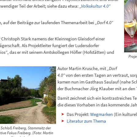
twendiger Teil der Arbeit; siehe dazu etwa:
„
Volkskultur 4.0
“
e, auf der Beiträge zur laufenden Themenarbeit bei
„Dorf 4.0“
 Christoph Stark namens der Kleinregion Gleisdorf einer
erschaft. Als Projektleiter fungiert der Ludersdorfer
rios“
, das er mit seinem Amtskollegen Höfler (Hofstätten) und
Proje
Autor Martin Krusche, mit
„Dorf
4.0“
von den ersten Tagen an vertraut, sor
kamen nun im Gasthaus Saulauf (nahe Sch
der Buchmacher Jörg Klauber mit an den 
Damit zeichnet sich ein kontrastreiches T
die dieses Vorhaben in das kommende Jahr
Das Projekt:
Wegmarken
(Ein kulture
Literatur zum Thema
Schloß Freiberg, Stammsitz der
ative Fokus Freiberg. (Foto: Martin