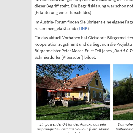
dieser Begriff steht. Die Begriffsklärung war schon no
(Erläuterung eines Türschildes)
Im Austria-Forum finden Sie übrigens eine eigene Pag
zusammengefaßt sind: (
LINK
)
Für das aktuell Vorhaben hat Gleisdorfs Bürgermeister
Kooperation zugstimmt und da liegt nun die Projektträg
Bürgermeister Peter Moser. Er ist Teil jenes
„Dorf 4.0-T
Schmierdorfer (Albersdorf) bildet.
Ein passender Ort für den Auftakt: das sehr
Das nahe 
ursprüngliche Gasthaus Saulauf. (Foto: Martin
Kulturiniti