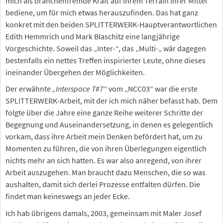
mich als branchenfremde Kraft auf ihrem Terrain ihrer Mittel
bediene, um für mich etwas herauszufinden. Das hat ganz
konkret mit den beiden SPLITTERWERK-Hauptverantwortlichen
Edith Hemmrich und Mark Blaschitz eine langjährige
Vorgeschichte. Soweil das „Inter-“, das „Multi-„ wär dagegen
bestenfalls ein nettes Treffen inspirierter Leute, ohne dieses
ineinander Übergehen der Möglichkeiten.
Der erwähnte
„Interspace T#7“
vom „NCC03“ war die erste
SPLITTERWERK-Arbeit, mit der ich mich näher befasst hab. Dem
folgte über die Jahre eine ganze Reihe weiterer Schritte der
Begegnung und Auseinandersetzung, in denen es gelegentlich
vorkam, dass ihre Arbeit mein Denken befördert hat, um zu
Momenten zu führen, die von ihren Überlegungen eigentlich
nichts mehr an sich hatten. Es war also anregend, von ihrer
Arbeit auszugehen. Man braucht dazu Menschen, die so was
aushalten, damit sich derlei Prozesse entfalten dürfen. Die
findet man keineswegs an jeder Ecke.
Ich hab übrigens damals, 2003, gemeinsam mit Maler Josef