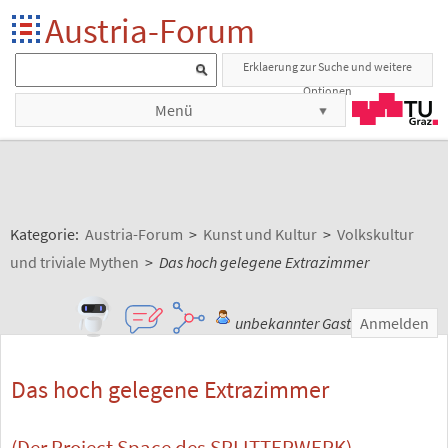
Austria-Forum
Erklaerung zur Suche und weitere
Optionen
Menü
Kategorie:
Austria-Forum
>
Kunst und Kultur
>
Volkskultur
und triviale Mythen
>
Das hoch gelegene Extrazimmer
unbekannter Gast
Anmelden
Das hoch gelegene Extrazimmer
(Der Project Space des SPLITTERWERK)