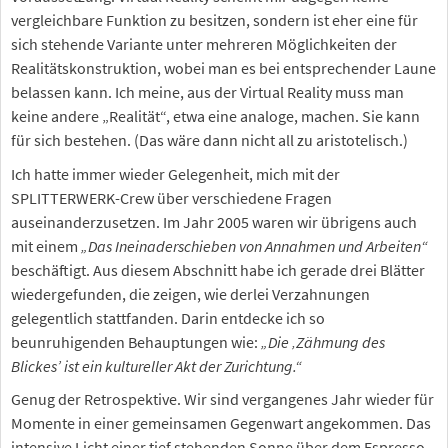
vergleichbare Funktion zu besitzen, sondern ist eher eine für
sich stehende Variante unter mehreren Möglichkeiten der
Realitätskonstruktion, wobei man es bei entsprechender Laune
belassen kann. Ich meine, aus der Virtual Reality muss man
keine andere „Realität“, etwa eine analoge, machen. Sie kann
für sich bestehen. (Das wäre dann nicht all zu aristotelisch.)
Ich hatte immer wieder Gelegenheit, mich mit der
SPLITTERWERK-Crew über verschiedene Fragen
auseinanderzusetzen. Im Jahr 2005 waren wir übrigens auch
mit einem
„Das Ineinaderschieben von Annahmen und Arbeiten“
beschäftigt. Aus diesem Abschnitt habe ich gerade drei Blätter
wiedergefunden, die zeigen, wie derlei Verzahnungen
gelegentlich stattfanden. Darin entdecke ich so
beunruhigenden Behauptungen wie:
„Die ‚Zähmung des
Blickes’ ist ein kultureller Akt der Zurichtung.“
Genug der Retrospektive. Wir sind vergangenes Jahr wieder für
Momente in einer gemeinsamen Gegenwart angekommen. Das
intensive Licht einer tief stehenden Sonne über dem Espresso,