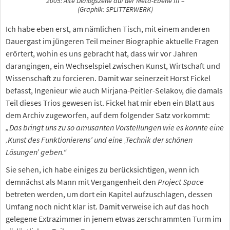
2005: Alte Dialogszene auf der Meta-Ebene III –
(Graphik: SPLITTERWERK)
Ich habe eben erst, am nämlichen Tisch, mit einem anderen
Dauergast im jüngeren Teil meiner Biographie aktuelle Fragen
erörtert, wohin es uns gebracht hat, dass wir vor Jahren
darangingen, ein Wechselspiel zwischen Kunst, Wirtschaft und
Wissenschaft zu forcieren. Damit war seinerzeit Horst Fickel
befasst, Ingenieur wie auch Mirjana-Peitler-Selakov, die damals
Teil dieses Trios gewesen ist. Fickel hat mir eben ein Blatt aus
dem Archiv zugeworfen, auf dem folgender Satz vorkommt:
„Das bringt uns zu so amüsanten Vorstellungen wie es könnte eine
‚Kunst des Funktionierens’ und eine ‚Technik der schönen
Lösungen’ geben.“
Sie sehen, ich habe einiges zu berücksichtigen, wenn ich
demnächst als Mann mit Vergangenheit den
Project Space
betreten werden, um dort ein Kapitel aufzuschlagen, dessen
Umfang noch nicht klar ist. Damit verweise ich auf das hoch
gelegene Extrazimmer in jenem etwas zerschrammten Turm im