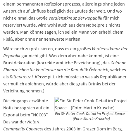
einem permanenten Reflexionsprozess, allerdings ohne jeden
Anspruch auf Einfluss bezüglich des Laufes der Welt. Und wo
nicht einmal das
Große Verdienstkreuz der Republik
für mich
reserviert wurde, wird wohl auch aus dem Nobelpreis nichts
werden. Man könnte sagen, ich sei ein Mann von erheblichem
Fleiß, aber ohne nennenswerte Meriten.
Wäre noch zu präzisieren, dass es ein großes
Verdienstkreuz der
Republik
gar nicht gibt. Was dem aber nahe kommt, ist eine
Brustdekoration (korrekte amtliche Bezeichnung), das
Goldene
Ehrenzeichen für Verdienste um die Republik Österreich,
welches
als
Ritterkreuz I. Klasse
gilt. (Ich müsste so was als Republikaner
vermutlich ablehnen, würde aber die gratis Drinks bei der
Verleihung nehmen.)
Die eingangs erwähnte
Notiz bezog sich auf ein
Ein Sir Peter Cook-Detail im Project Space –
Exponat beim "NCC03".
(Foto: Martin Krusche)
Das war der
Netart
Community Congress
des Jahres 2003 im Grazer Dom im Berg.