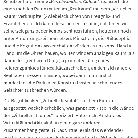
Schützenhöfer meine
„Verschwundene Galerie“
realisiert, die
einen mobilen Raum mitten im „Realraum“ mit dem „Virtuellen
Raum“ verknüpfte. (Zwiebelschichten von Ereugnis- und
Erzählebenen.) Ich kann diese beiden Termini, mit denen wir
seinerzeit ganz bedenkenlos Schlitten fuhren, heute nur noch
unter Anführungszeichen setzen. Mir scheint, die Philosophie
und die Kognitionswissenchaften würden es uns sonst Hand in
Hand um die Ohren hauen, wollten wir dem analogen Raum (als
Raum der greifbaren Dinge) a priori den Rang eines
Referenzpunktes für Realität zuschreiben, an dem sich andere
Realitäten messen müssten, wobei dann mutmaßlich
mindestens die Radikalen Konstruktivisten in schallendes
Gelächter ausbrechen würden.
Die Begrifflichkeit „Virtuelle Realität“, solchem Kontext
ausgesetzt, wackelt erheblich, was ganz flott Risse in die Wände
des „Virtuellen Raumes“ fabriziert. Hatte nicht Aristoteles
Virtualität und Aktualität in einen ganz anderen
Zusammenhang gestellt? Das Virtuelle (als das Werdende)
erscheint mir da als eine Vorbedingung für das Aktuelle (als das