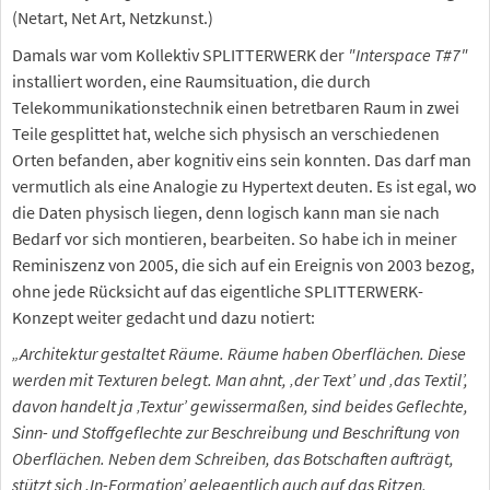
(Netart, Net Art, Netzkunst.)
Damals war vom Kollektiv SPLITTERWERK der
"Interspace T#7"
installiert worden, eine Raumsituation, die durch
Telekommunikationstechnik einen betretbaren Raum in zwei
Teile gesplittet hat, welche sich physisch an verschiedenen
Orten befanden, aber kognitiv eins sein konnten. Das darf man
vermutlich als eine Analogie zu Hypertext deuten. Es ist egal, wo
die Daten physisch liegen, denn logisch kann man sie nach
Bedarf vor sich montieren, bearbeiten. So habe ich in meiner
Reminiszenz von 2005, die sich auf ein Ereignis von 2003 bezog,
ohne jede Rücksicht auf das eigentliche SPLITTERWERK-
Konzept weiter gedacht und dazu notiert:
„Architektur gestaltet Räume. Räume haben Oberflächen. Diese
werden mit Texturen belegt. Man ahnt, ‚der Text’ und ‚das Textil’,
davon handelt ja ‚Textur’ gewissermaßen, sind beides Geflechte,
Sinn- und Stoffgeflechte zur Beschreibung und Beschriftung von
Oberflächen. Neben dem Schreiben, das Botschaften aufträgt,
stützt sich ‚In-Formation’ gelegentlich auch auf das Ritzen,