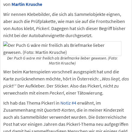
von
Martin Krusche
Wir nennen Klebebilder, die sich als Sammelobjekte eignen,
aber auch die Prüfplakette, wie man sie auf die Frontscheiben
von Autos klebt,
Pickerl
. Dagegen hat sich dieser Begriff bisher
nicht bei der Autobahnvignette durchgesetzt.
Der Puch G wäre mir freilich als Briefmarke lieber gewesen. (Foto:
Martin Krusche)
Wer beim Kartenspielen vorschnell ausgespielt hat und die
Karte zurücknehmen möchte, hört in Österreich:
„Was liegt, das
pickt!“
Der Aufkleber. Der Sticker. Also das Pickerl, nicht zu
verwechseln mit einem
Peckerl
, einer Tätowierung.
Ich hab das Thema Pickerl in
Notiz #4
erwähnt, im
Zusammenhang mit
Quartett-Karten
, die in meiner Kinderzeit
auch als Sammelbilder verwendet wurden. Die österreichische
Post hat vor einigen Jahren das Pickerl-Thema neu aufgegriffen
und damit bei sammelfreudigen Menschen wir mir einiges Geld