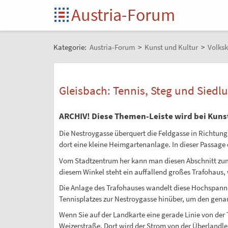
Austria-Forum
Kategorie:
Austria-Forum
>
Kunst und Kultur
>
Volksk
Gleisbach: Tennis, Steg und Sied
ARCHIV! Diese Themen-Leiste wird bei Kuns
Die Nestroygasse überquert die Feldgasse in Richtung
dort eine kleine Heimgartenanlage. In dieser Passage 
Vom Stadtzentrum her kann man diesen Abschnitt zum B
diesem Winkel steht ein auffallend großes Trafohaus
Die Anlage des Trafohauses wandelt diese Hochspannu
Tennisplatzes zur Nestroygasse hinüber, um den genan
Wenn Sie auf der Landkarte eine gerade Linie von der
Weizerstraße. Dort wird der Strom von der Überlandl