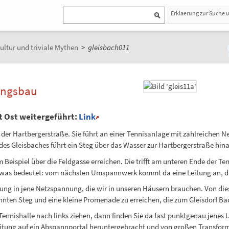
Erklaerung zur Suche 
ultur und triviale Mythen
>
gleisbach011
lungsbau
t Ost weitergeführt:
Link
 der Hartbergerstraße. Sie führt an einer Tennisanlage mit zahlreichen N
des Gleisbaches führt ein Steg über das Wasser zur Hartbergerstraße hina
eispiel über die Feldgasse erreichen. Die trifft am unteren Ende der Te
, was bedeutet: vom nächsten Umspannwerk kommt da eine Leitung an, di
ng in jene Netzspannung, die wir in unseren Häusern brauchen. Von dies
nten Steg und eine kleine Promenade zu erreichen, die zum Gleisdorf Bad
 Tennishalle nach links ziehen, dann finden Sie da fast punktgenau jene
eitung auf ein Abspannportal heruntergebracht und von großen Transform