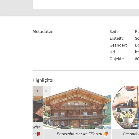
Metadaten
Seite
K
Erstellt
So
Geändert
Do
Url
h
Objekte
80
Highlights
<
>
 waren die Dinosaurier
Vegetarier
Bauernhäuser im Zillertal
Gesundhe