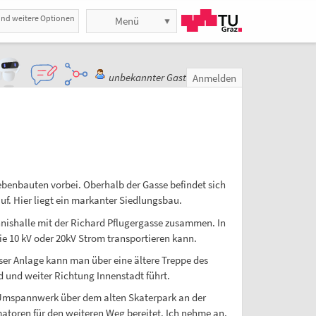
und weitere Optionen
Menü
unbekannter Gast
Anmelden
ebenbauten vorbei. Oberhalb der Gasse befindet sich
uf. Hier liegt ein markanter Siedlungsbau.
nnishalle mit der Richard Pflugergasse zusammen. In
e 10 kV oder 20kV Strom transportieren kann.
er Anlage kann man über eine ältere Treppe des
 und weiter Richtung Innenstadt führt.
s Umspannwerk über dem alten Skaterpark an der
atoren für den weiteren Weg bereitet. Ich nehme an,