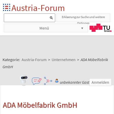
Austria-Forum
Erklaerung zur Suche und weitere
Optionen
Menü
Kategorie:
Austria-Forum
>
Unternehmen
>
ADA Möbelfabrik
GmbH
unbekannter Gast
Anmelden
ADA Möbelfabrik GmbH