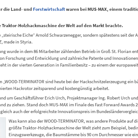
r die Land- und
Forstwirtschaft
waren bei MUS-MAX, einem tradition
te Traktor-Holzhackmaschine der Welt auf den Markt brachte.
te „steirische Eiche“ Arnold Schwarzenegger, sondern spätestens seit der
 made in Styria.
 wurde in dem 86 Mitarbeiter zählenden Betrieb in Groß St. Florian ent
n Forschung und Entwicklung und zahlreiche Patente und Innovationen 
eht in der vierten Generation in Familienbesitz – zu einem der europawe
 dem „WOOD-TERMINATOR sind heute bei der Hackschnitzelerzeugung ein b
ierten Hackrotor zeitsparend und kostengünstig arbeitet.
und um Geschäftsführer Erich Urch, Projektmanager Ing. Robert Urch und
and zu ziehen. Stand doch MUS-MAX im Finale des Fast Forward Awards 20
zugleich auch der erfolgreichste Innovationspreis im Bundesländervergleic
Was kann also der WOOD-TERMINATOR, was andere Produkte auf dies
größte Traktor-Holzhackmaschine der Welt zieht zum Beispiel, bedi
Einzugswerkzeuge, die Baumstämme bis 90 cm Durchmesser wie ein K