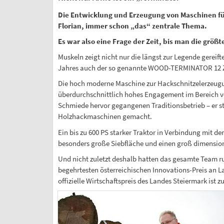
Die Entwicklung und Erzeugung von Maschinen fü
Florian, immer schon „das“ zentrale Thema.
Es war also eine Frage der Zeit, bis man die größ
Muskeln zeigt nicht nur die längst zur Legende gereif
Jahres auch der so genannte WOOD-TERMINATOR 12 Z,
Die hoch moderne Maschine zur Hackschnitzelerzeugung
überdurchschnittlich hohes Engagement im Bereich vo
Schmiede hervor gegangenen Traditionsbetrieb – er st
Holzhackmaschinen gemacht.
Ein bis zu 600 PS starker Traktor in Verbindung mit
besonders große Siebfläche und einen groß dimension
Und nicht zuletzt deshalb hatten das gesamte Team r
begehrtesten österreichischen Innovations-Preis an L
offizielle Wirtschaftspreis des Landes Steiermark ist 