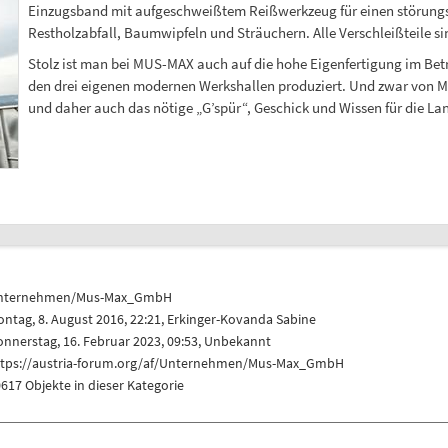
Einzugsband mit aufgeschweißtem Reißwerkzeug für einen störungsf
Restholzabfall, Baumwipfeln und Sträuchern. Alle Verschleißteile s
Stolz ist man bei MUS-MAX auch auf die hohe Eigenfertigung im Betr
den drei eigenen modernen Werkshallen produziert. Und zwar von Mi
und daher auch das nötige „G’spür“, Geschick und Wissen für die La
nternehmen/Mus-Max_GmbH
ntag, 8. August 2016, 22:21,
Erkinger-Kovanda Sabine
nnerstag, 16. Februar 2023, 09:53, Unbekannt
ttps://austria-forum.org/af/Unternehmen/Mus-Max_GmbH
617 Objekte in dieser Kategorie