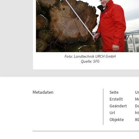
Foto: Landtechnik URCH GmbH
Quelle: SFG
Metadaten
Seite
U
Erstellt
Mo
Geändert
Do
Url
h
Objekte
80