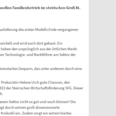
ellen Familienbetrieb im steirischen Groß St.
 Auslieferung des ersten Modells Ende vergangenen
wickelt und wird auch dort gebaut. Ein
haben den ursprünglich aus der örtlichen Markt-
iten Technologie- und Marktführer am Sektor der
ärenstarkes Gespann, das unter anderem durch eine
 Prokuristin Helene Urch gute Chancen, den
13 der Steirischen Wirtschaftsförderung SFG. Dieser
h.
em Sektor nicht so gut und rasch können? Die
ngt durch extrem groß dimensionierte
rokodil ein. Zudem sorgt ein extrem breites