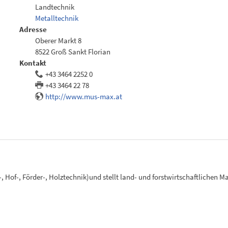
Landtechnik
Metalltechnik
Adresse
Oberer Markt 8
8522 Groß Sankt Florian
Kontakt
+43 3464 2252 0
+43 3464 22 78
http://www.mus-max.at
Hof-, Förder-, Holztechnik)und stellt land- und forstwirtschaftlichen Ma