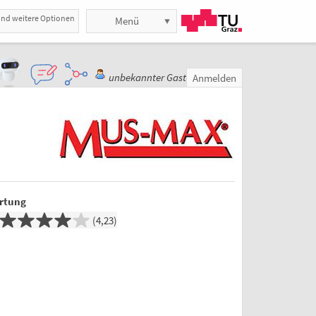
und weitere Optionen
Menü
unbekannter Gast
Anmelden
rtung
4,23