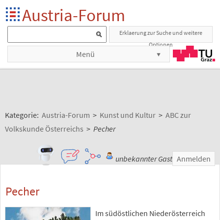
Austria-Forum
Erklaerung zur Suche und weitere
Optionen
Menü
Kategorie:
Austria-Forum
>
Kunst und Kultur
>
ABC zur
Volkskunde Österreichs
>
Pecher
unbekannter Gast
Anmelden
Pecher
Im südöstlichen Niederösterreich