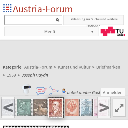
Austria-Forum
Erklaerung zur Suche und weitere
Optionen
Menü
Kategorie:
Austria-Forum
>
Kunst und Kultur
>
Briefmarken
>
1959
>
Joseph Haydn
unbekannter Gast
Anmelden
<
>