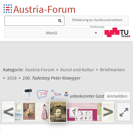
Austria-Forum
Erklaerung zur Suche und weitere
Optionen
Menü
Kategorie:
Austria-Forum
>
Kunst und Kultur
>
Briefmarken
>
2018
>
100. Todestag Peter Rosegger
unbekannter Gast
Anmelden
<
>