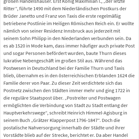
großen Handelshäuser. Erst König Maximilian I., „der letzte
Ritter“, führte 1490 mit dem Niederländischen Postkurs der
Brüder Janetto und Franz von Taxis die erste regelmäßig
betriebene Postlinie im Heiligen Römischen Reich ein. Er wollte
nämlich von seiner Residenz Innsbruck aus jederzeit mit
seinem Sohn Philipp in den Niederlanden verbunden sein. Da
es ab 1520 in Mode kam, dass immer häufiger auch private Post
und sogar Personen befördert wurden, baute Thurn dieses
lukrative Nebengeschäft im großen Stil aus. Während das
Postwesen in Deutschland bei der Familie Thurn und Taxis
blieb, übernahm es in den österreichischen Erblanden 1624 die
Familie derer von Paar. Zu dieser Zeit verdichtete sich das
Postnetz zwischen den Städten immer mehr und ging 1722 in
die reguläre Staatspost über. „Postreiter und Postwagen
ermöglichten die Verbindung von Stadt zu Stadt entlang der
Hauptverkehrswege“, schreibt Heinrich Himmel-Agisburg in
seinem Buch „Grätzer Klapperpost 1796-1847“. Doch die
postalische Nahversorgung innerhalb der Städte und ihrer
Vorstädte blieb auf der Strecke, berichtet er. Da aber Handel