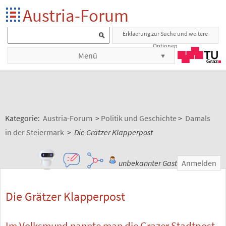
Austria-Forum
Erklaerung zur Suche und weitere
Optionen
Menü
Kategorie:
Austria-Forum
>
Politik und Geschichte
>
Damals
in der Steiermark
>
Die Grätzer Klapperpost
unbekannter Gast
Anmelden
Die Grätzer Klapperpost
Im Volksmund nannte man die Grazer Stadtpost