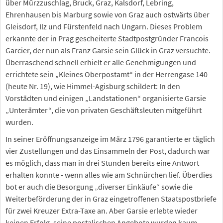
über Mürzzuschlag, Bruck, Graz, Kalsdorf, Lebring,
Ehrenhausen bis Marburg sowie von Graz auch ostwärts über
Gleisdorf, Ilz und Fürstenfeld nach Ungarn. Dieses Problem
erkannte der in Prag gescheiterte Stadtpostgründer Francois
Garcier, der nun als Franz Garsie sein Glück in Graz versuchte.
Überraschend schnell erhielt er alle Genehmigungen und
errichtete sein „Kleines Oberpostamt“ in der Herrengase 140
(heute Nr. 19), wie Himmel-Agisburg schildert: In den
Vorstädten und einigen „Landstationen“ organisierte Garsie
„Unterämter“, die von privaten Geschäftsleuten mitgeführt
wurden.
In seiner Eröffnungsanzeige im März 1796 garantierte er täglich
vier Zustellungen und das Einsammeln der Post, dadurch war
es möglich, dass man in drei Stunden bereits eine Antwort
erhalten konnte - wenn alles wie am Schnürchen lief. Überdies
bot er auch die Besorgung „diverser Einkäufe“ sowie die
Weiterbeförderung der in Graz eingetroffenen Staatspostbriefe
für zwei Kreuzer Extra-Taxe an. Aber Garsie erlebte wieder
keinen Erfolg, seine postalischen Angebote wurden kaum