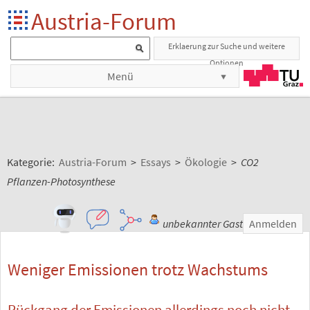
Austria-Forum
Erklaerung zur Suche und weitere
Optionen
Menü
Kategorie:
Austria-Forum
>
Essays
>
Ökologie
>
CO2
Pflanzen-Photosynthese
unbekannter Gast
Anmelden
Weniger Emissionen trotz Wachstums
Rückgang der Emissionen allerdings noch nicht