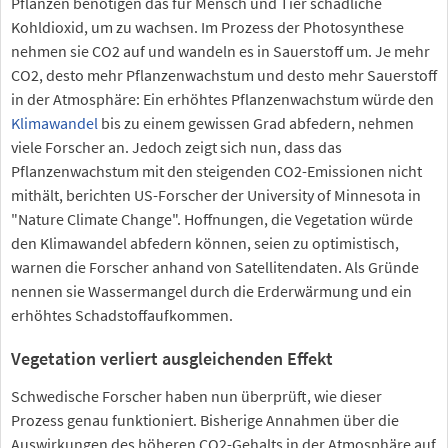
Pflanzen benötigen das für Mensch und Tier schädliche
Kohldioxid, um zu wachsen. Im Prozess der Photosynthese
nehmen sie CO2 auf und wandeln es in Sauerstoff um. Je mehr
CO2, desto mehr Pflanzenwachstum und desto mehr Sauerstoff
in der Atmosphäre: Ein erhöhtes Pflanzenwachstum würde den
Klimawandel
bis zu einem gewissen Grad abfedern, nehmen
viele Forscher an. Jedoch zeigt sich nun, dass das
Pflanzenwachstum mit den steigenden CO2-Emissionen nicht
mithält, berichten US-Forscher der University of Minnesota in
"Nature Climate Change". Hoffnungen, die Vegetation würde
den Klimawandel abfedern können, seien zu optimistisch,
warnen die Forscher anhand von Satellitendaten. Als Gründe
nennen sie Wassermangel durch die Erderwärmung und ein
erhöhtes Schadstoffaufkommen.
Vegetation verliert ausgleichenden Effekt
Schwedische Forscher haben nun überprüft, wie dieser
Prozess genau funktioniert. Bisherige Annahmen über die
Auswirkungen des höheren CO2-Gehalts in der Atmosphäre auf