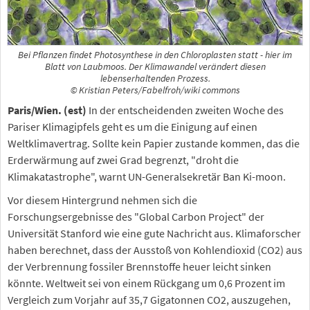
Bei Pflanzen findet Photosynthese in den Chloroplasten statt - hier im
Blatt von Laubmoos. Der Klimawandel verändert diesen
lebenserhaltenden Prozess.
© Kristian Peters/Fabelfroh/wiki commons
Paris/Wien. (est)
In der entscheidenden zweiten Woche des
Pariser Klimagipfels geht es um die Einigung auf einen
Weltklimavertrag. Sollte kein Papier zustande kommen, das die
Erderwärmung auf zwei Grad begrenzt, "droht die
Klimakatastrophe", warnt UN-Generalsekretär Ban Ki-moon.
Vor diesem Hintergrund nehmen sich die
Forschungsergebnisse des "Global Carbon Project" der
Universität Stanford wie eine gute Nachricht aus. Klimaforscher
haben berechnet, dass der Ausstoß von Kohlendioxid (CO2) aus
der Verbrennung fossiler Brennstoffe heuer leicht sinken
könnte. Weltweit sei von einem Rückgang um 0,6 Prozent im
Vergleich zum Vorjahr auf 35,7 Gigatonnen CO2, auszugehen,