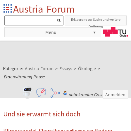
Austria-Forum
Erklaerung zur Suche und weitere
Optionen
Menü
Kategorie:
Austria-Forum
>
Essays
>
Ökologie
>
Erderwärmung Pause
unbekannter Gast
Anmelden
Und sie erwärmt sich doch
Klimawandel-Skeptiker verlieren an Boden: