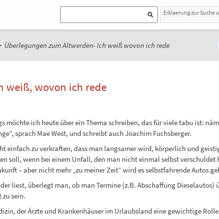
Erklaerung zur Suche 
>
Überlegungen zum Altwerden- Ich weiß wovon ich rede
 weiß, wovon ich rede
öchte ich heute über ein Thema schreiben, das für viele tabu ist: nämlic
glinge“, sprach Mae West, und schreibt auch Joachim Fuchsberger.
ht einfach zu verkraften, dass man langsamer wird, körperlich und geistig
n soll, wenn bei einem Unfall, den man nicht einmal selbst verschuldet 
nft – aber nicht mehr „zu meiner Zeit“ wird es selbstfahrende Autos ge
der liest, überlegt man, ob man Termine (z.B. Abschaffung Dieselautos)
 zu sein.
dizin, der Ärzte und Krankenhäuser im Urlaubsland eine gewichtige Roll