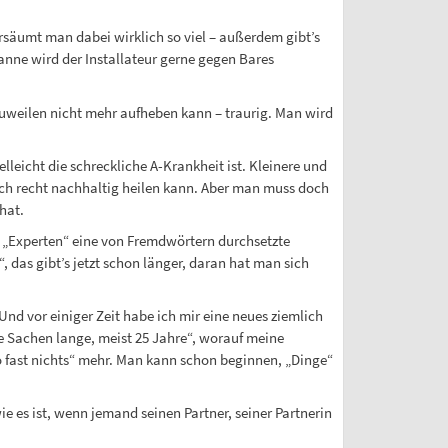
rsäumt man dabei wirklich so viel – außerdem gibt’s
anne wird der Installateur gerne gegen Bares
zuweilen nicht mehr aufheben kann – traurig. Man wird
lleicht die schreckliche A-Krankheit ist. Kleinere und
doch recht nachhaltig heilen kann. Aber man muss doch
hat.
e „Experten“ eine von Fremdwörtern durchsetzte
, das gibt’s jetzt schon länger, daran hat man sich
 vor einiger Zeit habe ich mir eine neues ziemlich
e Sachen lange, meist 25 Jahre“, worauf meine
so fast nichts“ mehr. Man kann schon beginnen, „Dinge“
ie es ist, wenn jemand seinen Partner, seiner Partnerin