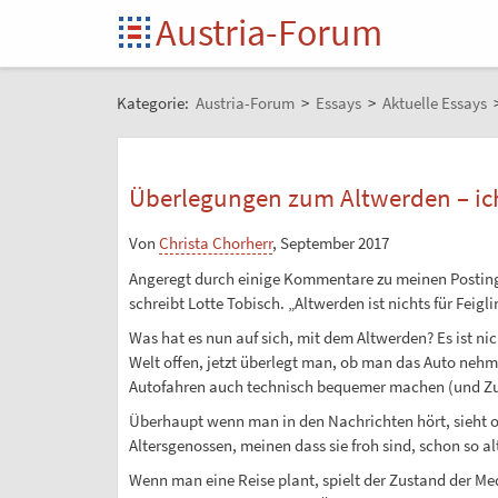
Austria-Forum
Kategorie:
Austria-Forum
>
Essays
>
Aktuelle Essays
Überlegungen zum Altwerden – ich
Von
Christa Chorherr
, September 2017
Angeregt durch einige Kommentare zu meinen Postings m
schreibt Lotte Tobisch. „Altwerden ist nichts für Fei
Was hat es nun auf sich, mit dem Altwerden? Es ist nic
Welt offen, jetzt überlegt man, ob man das Auto nehme
Autofahren auch technisch bequemer machen (und Zuku
Überhaupt wenn man in den Nachrichten hört, sieht o
Altersgenossen, meinen dass sie froh sind, schon so alt
Wenn man eine Reise plant, spielt der Zustand der Me