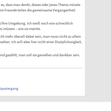
t es, dass man denkt, dieses oder jenes Thema müsste
gere Freunde teilen die gemeinsame Vergangenheit
ine/ihre Umgebung. Ich weiß noch wie schrecklich
zu müssen – wie sie meinte.
cht mehr überall dabei sein, man muss nicht zu allem
n. Ich will aber hier nicht einer Disziplinlosigkeit,
sind gezählt, man soll sie genießen und dankbar sein.
Spaziergang