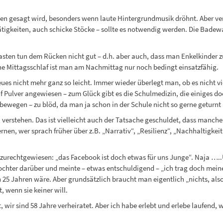
hen gesagt wird, besonders wenn laute Hintergrundmusik dröhnt. Aber ve
Tätigkeiten, auch schicke Stöcke – sollte es notwendig werden. Die Badew
 Lasten tun dem Rücken nicht gut – d.h. aber auch, dass man Enkelkinder 
hne Mittagsschlaf ist man am Nachmittag nur noch bedingt einsatzfähig.
es nicht mehr ganz so leicht. Immer wieder überlegt man, ob es nicht vie
uf Pulver angewiesen – zum Glück gibt es die Schulmedizin, die einiges 
 bewegen – zu blöd, da man ja schon in der Schule nicht so gerne geturnt 
verstehen. Das ist vielleicht auch der Tatsache geschuldet, dass manch
en, wer sprach früher über z.B. „Narrativ“, „Resilienz“, „Nachhaltigkeit“
echtgewiesen: „das Facebook ist doch etwas für uns Junge“. Naja …..Und
ochter darüber und meinte – etwas entschuldigend – „ich trag doch mein
ch 25 Jahren wäre. Aber grundsätzlich braucht man eigentlich „nichts, al
, wenn sie keiner will.
wir sind 58 Jahre verheiratet. Aber ich habe erlebt und erlebe laufend, w