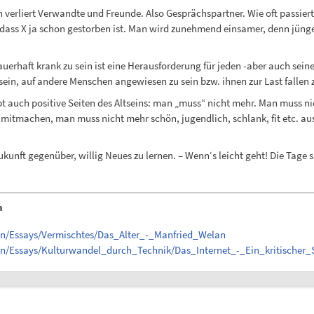
n verliert Verwandte und Freunde. Also Gesprächspartner. Wie oft passier
 dass X ja schon gestorben ist. Man wird zunehmend einsamer, denn jün
auerhaft krank zu sein ist eine Herausforderung für jeden -aber auch se
 sein, auf andere Menschen angewiesen zu sein bzw. ihnen zur Last fallen 
bt auch positive Seiten des Altseins: man „muss“ nicht mehr. Man muss ni
machen, man muss nicht mehr schön, jugendlich, schlank, fit etc. aussehe
Zukunft gegenüber, willig Neues zu lernen. – Wenn‘s leicht geht! Die Tage 
n
en/Essays/Vermischtes/Das_Alter_-_Manfried_Welan
en/Essays/Kulturwandel_durch_Technik/Das_Internet_-_Ein_kritischer_