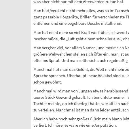
was aber nicht nur mit dem Älterwerden zu tun hat.
Man hört/versteht nicht mehr alles, was so im Fernse
ganz passable Hörgeräte, Brillen für verschiedenste 
entfernen und eine begehbare Dusche installieren.
Man hat nicht mehr so viel Kraft wie früher, schwere
rascher müde, die „Luft geht einem schneller aus“, o
Man vergisst viel, vor allem Namen, und merkt sich Neu
größere Wehwehchen stellen sich öfter ein, man ist a
öfter ins Spital. Und man sollte sich auch regelmäßig
Manchmal hat man das Gefühl, die Welt nicht mehr zu 
Sprache sprechen. Überhaupt: neue Vokabel sind zu lern
schon gewöhnt.
Manchmal wird man von Jungen etwas herablassend zur
teures Stück Gewand gekauft. Ich berichtete meiner T
Tochter meinte, ob ich überlegt hätte, wie alt ich na
zu verteilen. Manchmal ist man dann leider enttäuscht
Aber ich habe noch sehr großes Glück: mein Mann lebt, 
verliert. Ich höre, es wäre wie eine Amputation.